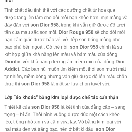
môi
Tinh chất dầu tinh thể với các dưỡng chất từ hoa quả
được tăng lên làm cho đôi môi bạn khỏe hơn, mịn màng và
đầy đặn với
son Dior 958
, trong khi vẫn giữ được độ tươi
tắn của màu sắc son môi.
Dior Rouge 958
sẽ cho đôi môi
bạn cảm giác được bảo vệ, với lớp son bóng mỏng nhẹ
bao phủ bên ngoài. Có thể nói,
son Dior 958
chính là sự
kết hợp giữa khả năng lên màu và bám màu của dòng
Diorific
, với khả năng dưỡng ẩm mềm mịn của dòng
Dior
Addict
. Các bạn nữ muốn tìm kiếm một thỏi son mướt mát
tự nhiên, mềm bóng nhưng vẫn giữ được độ lên màu chân
thực thì
son Dior 958
là một sự lựa chọn tuyệt vời.
Lớp “áo khoác” bằng kim loại được chế tác cẩn thận
Thiết kế của
son Dior 958
là kết tinh của đẳng cấp – sang
trọng – bí ẩn. Thỏi hình vuông được đúc một cách khéo
léo, trông nhỏ xinh và cầm vừa tay. Vỏ bằng kim loại với
hai màu đen và trắng bạc, nên ở bất kì đâu,
son Dior