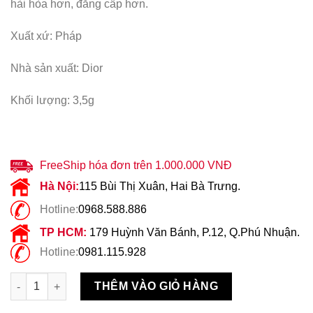
hài hòa hơn, đẳng cấp hơn.
Xuất xứ: Pháp
Nhà sản xuất: Dior
Khối lượng: 3,5g
FreeShip hóa đơn trên 1.000.000 VNĐ
Hà Nội:
115 Bùi Thị Xuân, Hai Bà Trưng.
Hotline:
0968.588.886
TP HCM:
179 Huỳnh Văn Bánh, P.12, Q.Phú Nhuận.
Hotline:
0981.115.928
Son Dior Rouge 958 Sterling Red số lượng
THÊM VÀO GIỎ HÀNG