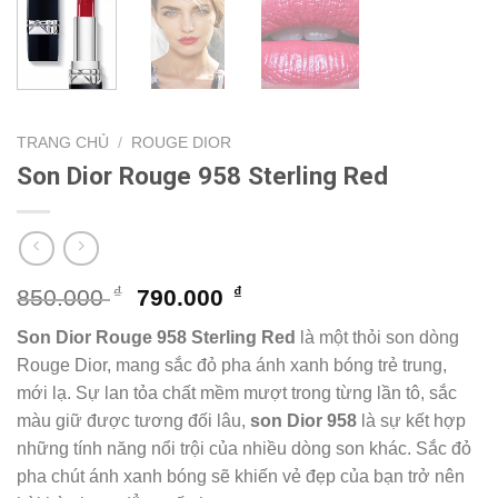
TRANG CHỦ
/
ROUGE DIOR
Son Dior Rouge 958 Sterling Red
Giá
Giá
₫
₫
850.000
790.000
gốc
hiện
Son Dior Rouge 958 Sterling Red
là một thỏi son dòng
là:
tại
Rouge Dior, mang sắc đỏ pha ánh xanh bóng trẻ trung,
850.000 ₫.
là:
mới lạ. Sự lan tỏa chất mềm mượt trong từng lần tô, sắc
790.000 ₫.
màu giữ được tương đối lâu,
son Dior 958
là sự kết hợp
những tính năng nổi trội của nhiều dòng son khác. Sắc đỏ
pha chút ánh xanh bóng sẽ khiến vẻ đẹp của bạn trở nên