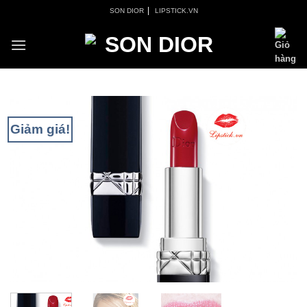
Skip
|
SON DIOR
LIPSTICK.VN
to
content
Giảm giá!