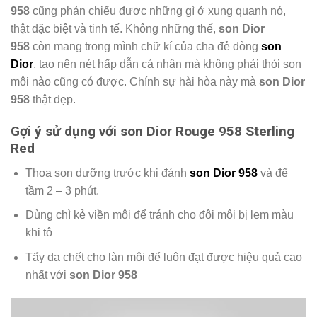
958
cũng phản chiếu được những gì ở xung quanh nó,
thật đặc biệt và tinh tế. Không những thế,
son Dior
958
còn mang trong mình chữ kí của cha đẻ dòng
son
Dior
, tạo nên nét hấp dẫn cá nhân mà không phải thỏi son
môi nào cũng có được. Chính sự hài hòa này mà
son Dior
958
thật đẹp.
Gợi ý sử dụng với son Dior Rouge 958 Sterling
Red
Thoa son dưỡng trước khi đánh
son Dior 958
và để
tầm 2 – 3 phút.
Dùng chì kẻ viền môi để tránh cho đôi môi bị lem màu
khi tô
Tẩy da chết cho làn môi để luôn đạt được hiệu quả cao
nhất với
son Dior 958