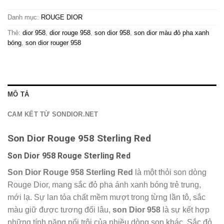
Danh mục:
ROUGE DIOR
Thẻ:
dior 958
,
dior rouge 958
,
son dior 958
,
son dior màu đỏ pha xanh
bóng
,
son dior rouger 958
MÔ TẢ
CAM KẾT TỪ SONDIOR.NET
Son Dior Rouge 958 Sterling Red
Son Dior 958 Rouge Sterling Red
Son Dior Rouge 958 Sterling Red
là một thỏi son dòng
Rouge Dior, mang sắc đỏ pha ánh xanh bóng trẻ trung,
mới lạ. Sự lan tỏa chất mềm mượt trong từng lần tô, sắc
màu giữ được tương đối lâu,
son Dior 958
là sự kết hợp
những tính năng nổi trội của nhiều dòng son khác. Sắc đỏ