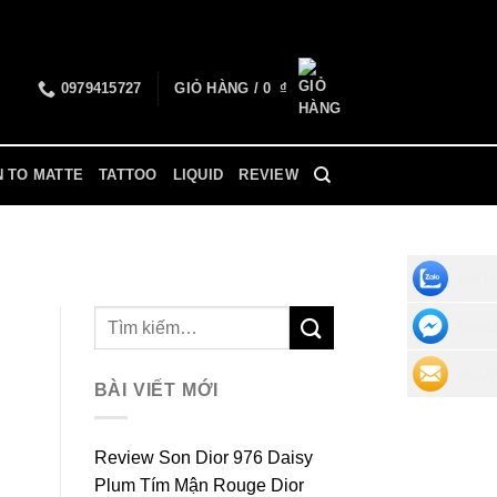
0979415727
GIỎ HÀNG /
0
₫
N TO MATTE
TATTOO
LIQUID
REVIEW
CHAT 
NHẮN 
ĐỂ LẠI
BÀI VIẾT MỚI
Review Son Dior 976 Daisy
Plum Tím Mận Rouge Dior