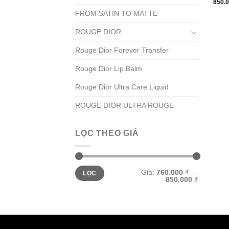
850.
FROM SATIN TO MATTE
ROUGE DIOR
Rouge Dior Forever Transfer
Rouge Dior Lip Balm
Rouge Dior Ultra Care Liquid
ROUGE DIOR ULTRA ROUGE
LỌC THEO GIÁ
Giá
Giá
Giá:
760.000 ₫
—
LỌC
tối
tối
850.000 ₫
thiểu
đa