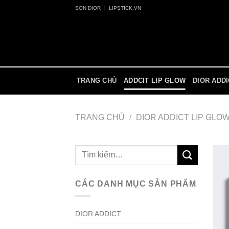
Skip
|
SON DIOR
LIPSTICK.VN
to
content
TRANG CHỦ
ADDCIT LIP GLOW
DIOR ADD
TRANG CHỦ
/
DIOR ADDICT LIP GLO
Tìm
kiếm:
CÁC DANH MỤC SẢN PHẨM
DIOR ADDICT