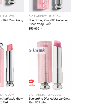
 LIP GLOW
DIOR ADDICT LIP GLOW
or 026 Plum Hồng
Son Dưỡng Dior 000 Universal
Clear Trong Suốt
850.000
₫
Giảm giá!
 LIP GLOW
DIOR ADDICT LIP GLOW
r Addict Lip Glow
Son dưỡng Dior Addict Lip Glow
1 Pink
Màu 005 Lilac