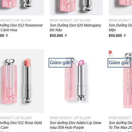
 ADDICT LIP GLOW
DIOR ADDICT LIP GLOW
DIOR ADDICT
Dưỡng Dior 012 Rosewood
Son Dưỡng Dior 020 Mahogany
Son Dưỡng Di
 Cánh Hoa
Đỏ Nâu
Mận
000
₫
850.000
₫
850.000
₫
Giảm giá!
Giảm giá!
 ADDICT LIP GLOW
DIOR ADDICT LIP GLOW
DIOR ADDICT
ưỡng Dior 011 Rose Gold
Son dưỡng Dior Addict Lip Glow
Son dưỡng Dio
 Cam
màu 009 Holo Purple
To The Max 20