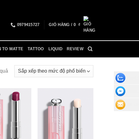
0979415727
GIỎ HÀNG /
0
₫
N TO MATTE
TATTOO
LIQUID
REVIEW
 quả
CHAT 
NHẮN 
ĐỂ LẠI