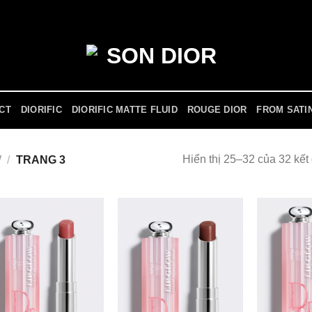
ICT
DIORIFIC
DIORIFIC MATTE FLUID
ROUGE DIOR
FROM SATI
Hiển thị 25–32 của 32 kết
W
/
TRANG 3