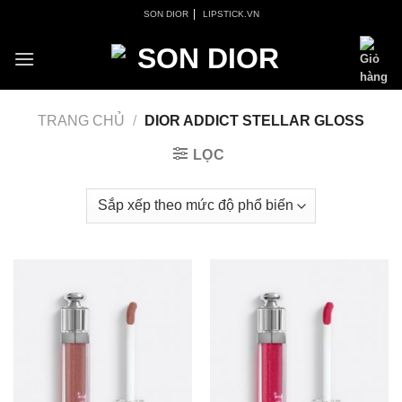
Skip
|
SON DIOR
LIPSTICK.VN
to
content
TRANG CHỦ
/
DIOR ADDICT STELLAR GLOSS
LỌC