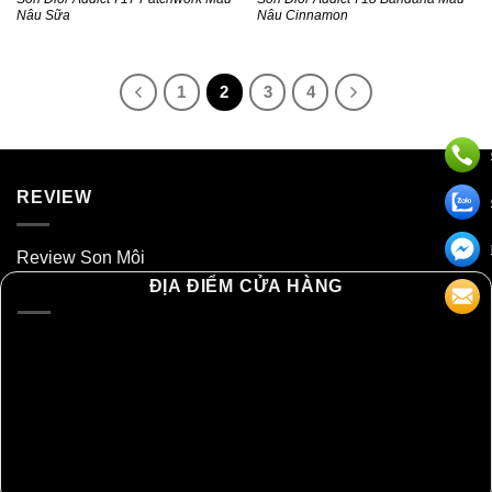
Nâu Sữa
Nâu Cinnamon
1
2
3
4
REVIEW
Review Son Môi
ĐỊA ĐIỂM CỬA HÀNG