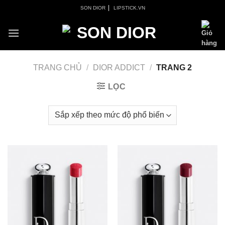
Skip
|
SON DIOR
LIPSTICK.VN
to
content
TRANG CHỦ
/
DIOR ADDICT
/
TRANG 2
LỌC