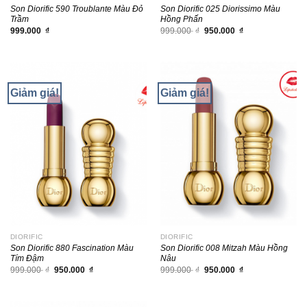
Son Diorific 590 Troublante Màu Đỏ
Son Diorific 025 Diorissimo Màu
Trầm
Hồng Phấn
Giá
Giá
999.000
₫
999.000
₫
950.000
₫
gốc
hiện
là:
tại
999.000 ₫.
là:
950.000 ₫.
Giảm giá!
Giảm giá!
DIORIFIC
DIORIFIC
Son Diorific 880 Fascination Màu
Son Diorific 008 Mitzah Màu Hồng
Tím Đậm
Nâu
Giá
Giá
Giá
Giá
999.000
₫
950.000
₫
999.000
₫
950.000
₫
gốc
hiện
gốc
hiện
là:
tại
là:
tại
999.000 ₫.
là:
999.000 ₫.
là:
950.000 ₫.
950.000 ₫.