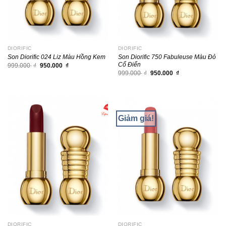
DIORIFIC
DIORIFIC
Son Diorific 024 Liz Màu Hồng Kem
Son Diorific 750 Fabuleuse Màu Đỏ
Cổ Điển
Giá
Giá
999.000
₫
950.000
₫
gốc
hiện
Giá
Giá
999.000
₫
950.000
₫
là:
tại
gốc
hiện
999.000 ₫.
là:
là:
tại
950.000 ₫.
999.000 ₫.
là:
950.000 ₫.
Giảm giá!
DIORIFIC
DIORIFIC