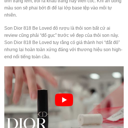
tình trạng lem, trôi ra khẩu trang hay viền cốc. Khi ăn uống
màu son sẽ phai bớt đi để lại lớp base tệp vào môi tự
nhiên.
Son Dior 818 Be Loved đỏ rượu là thỏi son bất cứ ai
review cũng phải “đổ gục” trước vẻ đẹp của thỏi son này.
Son Dior 818 Be Loved tuy rằng có giá thành hơi “đắt đỏ”
nhưng lại hoàn toàn xứng đáng với thương hiệu son high-
end nổi tiếng toàn cầu.