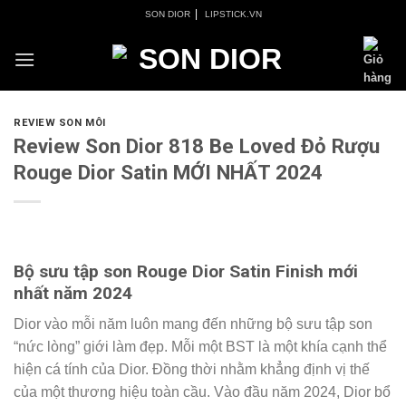
Skip
|
SON DIOR
LIPSTICK.VN
to
content
REVIEW SON MÔI
Review Son Dior 818 Be Loved Đỏ Rượu
Rouge Dior Satin MỚI NHẤT 2024
Bộ sưu tập son Rouge Dior Satin Finish mới
nhất năm 2024
Dior vào mỗi năm luôn mang đến những bộ sưu tập son
“nức lòng” giới làm đẹp. Mỗi một BST là một khía cạnh thể
hiện cá tính của Dior. Đồng thời nhằm khẳng định vị thế
của một thương hiệu toàn cầu. Vào đầu năm 2024, Dior bổ