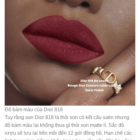
Độ bám màu của Dior 818
Tuy rằng son Dior 818 là thỏi son có kết cấu satin nhưng
độ bám màu lại không thua gì thỏi son matte lì. Sắc đỏ
rượu sẽ lưu lại trên môi đến 12 giờ đồng hồ. Hạn chế các