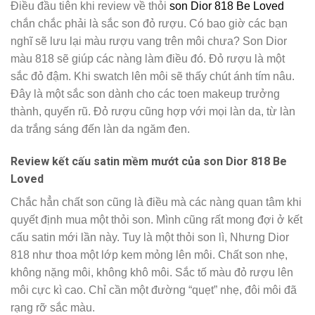
Điều đầu tiên khi review về thỏi
son Dior 818 Be Loved
chắn chắc phải là sắc son đỏ rượu. Có bao giờ các bạn
nghĩ sẽ lưu lại màu rượu vang trên môi chưa? Son Dior
màu 818 sẽ giúp các nàng làm điều đó. Đỏ rượu là một
sắc đỏ đậm. Khi swatch lên môi sẽ thấy chút ánh tím nâu.
Đây là một sắc son dành cho các toen makeup trưởng
thành, quyến rũ. Đỏ rượu cũng hợp với mọi làn da, từ làn
da trắng sáng đến làn da ngăm đen.
Review kết cấu satin mềm mướt của son Dior 818 Be
Loved
Chắc hẳn chất son cũng là điều mà các nàng quan tâm khi
quyết định mua một thỏi son. Mình cũng rất mong đợi ở kết
cấu satin mới lần này. Tuy là một thỏi son lì, Nhưng Dior
818 như thoa một lớp kem mỏng lên môi. Chất son nhẹ,
không nặng môi, không khô môi. Sắc tố màu đỏ rượu lên
môi cực kì cao. Chỉ cần một đường “quẹt” nhẹ, đôi môi đã
rạng rỡ sắc màu.