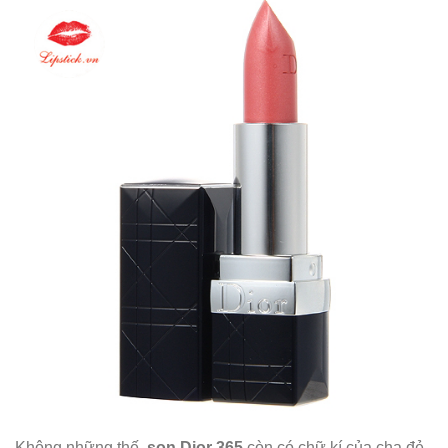
Không những thế,
son Dior 365
còn có chữ kí của cha đẻ