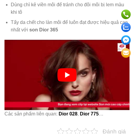
Dùng chì kẻ viền môi để tránh cho đôi môi bị lem màu
khi tô
Tẩy da chết cho làn môi để luôn đạt được hiệu quả cao
nhất với
son Dior 365
Các sản phẩm liên quan:
Dior 028
,
Dior 775
…
Đánh giá