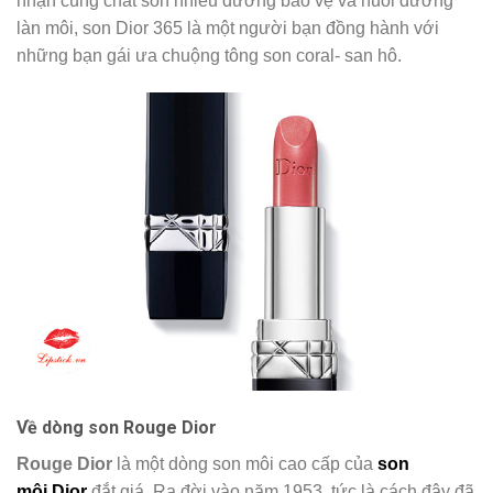
nhặn cùng chất son nhiều dưỡng bảo vệ và nuôi dưỡng
làn môi, son Dior 365 là một người bạn đồng hành với
những bạn gái ưa chuộng tông son coral- san hô.
Về dòng son Rouge Dior
Rouge Dior
là một dòng son môi cao cấp của
son
môi Dior
đắt giá. Ra đời vào năm 1953, tức là cách đây đã