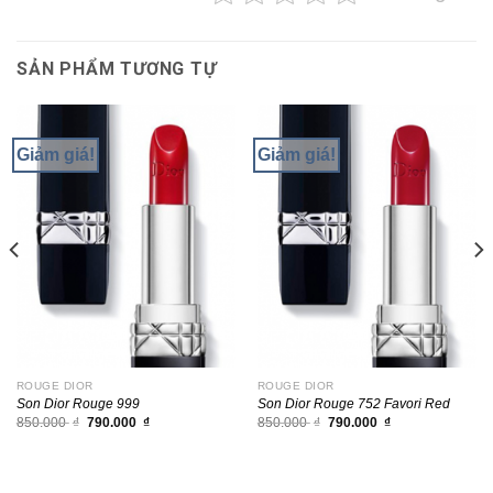
SẢN PHẨM TƯƠNG TỰ
Giảm giá!
Giảm giá!
ROUGE DIOR
ROUGE DIOR
Son Dior Rouge 999
Son Dior Rouge 752 Favori Red
Giá
Giá
Giá
Giá
850.000
₫
790.000
₫
850.000
₫
790.000
₫
gốc
hiện
gốc
hiện
là:
tại
là:
tại
850.000 ₫.
là:
850.000 ₫.
là:
790.000 ₫.
790.000 ₫.