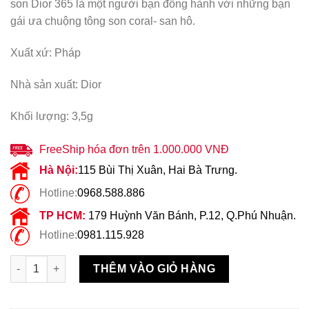
son Dior 365 là một người bạn đồng hành với những bạn
gái ưa chuộng tông son coral- san hô.
Xuất xứ: Pháp
Nhà sản xuất: Dior
Khối lượng: 3,5g
FreeShip hóa đơn trên 1.000.000 VNĐ
Hà Nội:
115 Bùi Thị Xuân, Hai Bà Trưng.
Hotline:
0968.588.886
TP HCM:
179 Huỳnh Văn Bánh, P.12, Q.Phú Nhuận.
Hotline:
0981.115.928
Son Dior Rouge 365 Pink Songe số lượng
THÊM VÀO GIỎ HÀNG