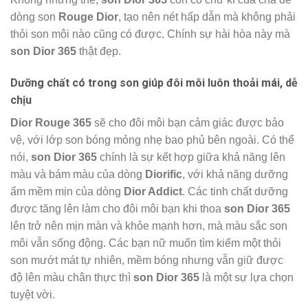
dòng son
Rouge Dior
, tạo nên nét hấp dẫn mà không phải
thỏi son môi nào cũng có được. Chính sự hài hòa này mà
son Dior 365
thật đẹp.
Dưỡng chất có trong son giúp đôi môi luôn thoải mái, dễ
chịu
Dior Rouge 365
sẽ cho đôi môi bạn cảm giác được bảo
vệ, với lớp son bóng mỏng nhẹ bao phủ bên ngoài. Có thể
nói,
son Dior 365
chính là sự kết hợp giữa khả năng lên
màu và bám màu của dòng
Diorific
, với khả năng dưỡng
ẩm mềm mịn của dòng
Dior Addict
. Các tinh chất dưỡng
được tăng lên làm cho đôi môi bạn khi thoa
son Dior 365
lên trở nên mịn màn và khỏe mạnh hơn, mà màu sắc son
môi vẫn sống động. Các bạn nữ muốn tìm kiếm một thỏi
son mướt mát tự nhiên, mềm bóng nhưng vẫn giữ được
độ lên màu chân thực thì
son Dior 365
là một sự lựa chọn
tuyệt vời.