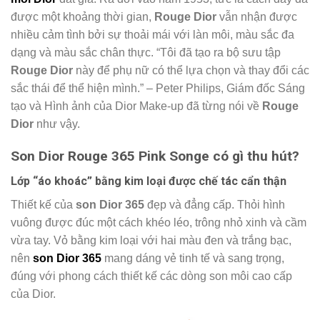
được một khoảng thời gian,
Rouge Dior
vẫn nhận được
nhiều cảm tình bởi sự thoải mái với làn môi, màu sắc đa
dạng và màu sắc chân thực. “Tôi đã tạo ra bộ sưu tập
Rouge Dior
này để phụ nữ có thể lựa chọn và thay đổi các
sắc thái để thể hiện mình.” – Peter Philips, Giám đốc Sáng
tạo và Hình ảnh của Dior Make-up đã từng nói về
Rouge
Dior
như vậy.
Son Dior Rouge 365 Pink Songe có gì thu hút?
Lớp “áo khoác” bằng kim loại được chế tác cẩn thận
Thiết kế của
son Dior 365
đẹp và đẳng cấp. Thỏi hình
vuông được đúc một cách khéo léo, trông nhỏ xinh và cầm
vừa tay. Vỏ bằng kim loại với hai màu đen và trắng bạc,
nên
son Dior 365
mang dáng vẻ tinh tế và sang trọng,
đúng với phong cách thiết kế các dòng son môi cao cấp
của Dior.