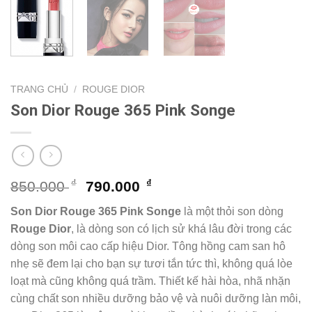
TRANG CHỦ
/
ROUGE DIOR
Son Dior Rouge 365 Pink Songe
Giá
Giá
₫
₫
850.000
790.000
gốc
hiện
Son Dior Rouge 365 Pink Songe
là một thỏi son dòng
là:
tại
Rouge Dior
, là dòng son có lịch sử khá lâu đời trong các
850.000 ₫.
là:
dòng son môi cao cấp hiệu Dior. Tông hồng cam san hô
790.000 ₫.
nhẹ sẽ đem lại cho bạn sự tươi tắn tức thì, không quá lòe
loạt mà cũng không quá trầm. Thiết kế hài hòa, nhã nhặn
cùng chất son nhiều dưỡng bảo vệ và nuôi dưỡng làn môi,