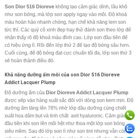
Son Dior 516 Dioreve
không tạo cảm giác dính, lâu khô
như son bóng, mà lớp son apply ngay vào môi. Độ khoá
màu hoàn hảo nhanh chóng, hạn chế khả năng lem son
tức thì. Các quý cô xinh đẹp hay thử đánh son theo lớp để
nhận thấy rõ độ khoá màu đỉnh cao. Lớp son đầu tiên để
có hiệu ứng lì. Rồi đến lớp thứ 2 để tạo độ bóng sâu hơn.
Cuối cùng, để độ bóng đạt cực chuẩn tối đa, lớp son thứ 3
sẽ hoàn thành điều đó.
Khả năng dưỡng ẩm môi của
son Dior 516 Dioreve
Addict Lacquer Plump
Độ dưỡng ẩm của
Dior Dioreve Addict Lacquer Plump
được xếp vào hàng xuất sắc đối với dòng son kem mịn.
Độ
dưỡng ẩm tăng lên 78% nhờ lớp dầu dưỡng cùng chiết
xuất hoa dâm bụt và tinh chất axit hyaluronic. Cảm giác
đầu tiên khi son lên môi hệt như thoa một lớp son bóng
siêu mềm. Sau đó lớp son lì như son tint nhưng vẫn còn