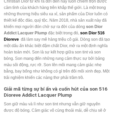
Christian Dior từ khi ra đời đến nay luôn chiếm trọn được
cảm tình của khách hàng trên khắp thế giới. Là một trong
những thương hiệu siêu xa xỉ, sản phẩm của Dior luôn có
thiết kế độc đáo, quý tộc. Năm 2018, nhà sản xuất này đã
khiến mọi người đón chờ sự ra đời của dòng
son Dior
Addict Lacquer Plump
đặc biệt trong đó,
son Dior 516
Dioreve
đã làm say mê hàng triệu cô gái. Dòng son đã tạo
một dấu ấn khác biệt đậm chất Dior, mở ra một định nghĩa
hoàn toàn mới.
Son là sự kết hợp giữa son tint và son
bóng. Son mang đến những rung cảm thực sự bởi bảng
màu sôi động, rực rỡ. Son lên môi mang cảm giác nhẹ
bẫng, bay bổng như không có gì trên đôi môi xinh đẹp. Một
trải nghiệm khiến các nàng thơ phải trầm trồ.
Giải mã từng sự bí ẩn và cuốn hút của son
516
Dioreve Addict Lacquer Plump
Son giữ màu và lì như son tint nhưng vẫn giữ nguyên
được độ bóng. Cảm giác vô cùng thoải mái, dễ chịu sẽ ở