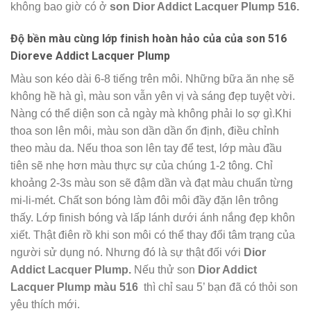
không bao giờ có ở
son Dior Addict Lacquer Plump 516.
Độ bền màu cùng lớp finish hoàn hảo của
của son
516
Dioreve Addict Lacquer Plump
Màu son kéo dài 6-8 tiếng trên môi. Những bữa ăn nhẹ sẽ
không hề hà gì, màu son vẫn yên vị và sáng đẹp tuyệt vời.
Nàng có thể diện son cả ngày mà không phải lo sợ gì.Khi
thoa son lên môi, màu son dần dần ổn định, điều chỉnh
theo màu da. Nếu thoa son lên tay để test, lớp màu đầu
tiên sẽ nhẹ hơn màu thực sự của chúng 1-2 tông. Chỉ
khoảng 2-3s màu son sẽ đậm dần và đạt màu chuẩn từng
mi-li-mét. Chất son bóng làm đôi môi đầy đặn lên trông
thấy. Lớp finish bóng và lấp lánh dưới ánh nắng đẹp khôn
xiết. Thật điên rồ khi son môi có thể thay đổi tâm trạng của
người sử dụng nó. Nhưng đó là sự thật đối với
Dior
Addict Lacquer Plump.
Nếu thử son
Dior Addict
Lacquer Plump màu 516
thì chỉ sau 5’ bạn đã có thỏi son
yêu thích mới.