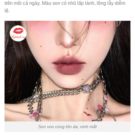
trên môi cả ngày. Màu son có nhũ lấp lánh, lộng lẫy diễm
lệ.
Son voo cùng tôn da, nịnh mắt