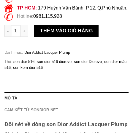
TP HCM:
179 Huỳnh Văn Bánh, P.12, Q.Phú Nhuận.
Hotline:
0981.115.928
Son Dior 516 Dioreve Addict Lacquer Plump Màu Hồng Nâu Đất
THÊM VÀO GIỎ HÀNG
Danh mục:
Dior Addict Lacquer Plump
Thẻ:
son dior 516
,
son dior 516 dioreve
,
son dior Dioreve
,
son dior màu
516
,
son kem dior 516
MÔ TẢ
CAM KẾT TỪ SONDIOR.NET
Đôi nét về dòng son Dior Addict Lacquer Plump