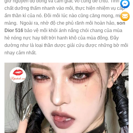
giữ nguyên độ bóng và cảm giác vô cùng dễ chịu. Tinh
chất dưỡng thấm nhanh vào môi, thực hiện nhiệm vụ cấp
ẩm thần kì của nó. Đôi môi lúc nào cũng căng mọng, mịn
màng. Ngoài ra, nhờ độ che phủ rãnh môi hoàn hảo,
son
Dior 516
bảo vệ môi khỏi ánh nắng chói chang của mùa
hè nóng nực hay tiết trời hanh khô của mùa đông. Đây
dường như là loại thần dược giải cứu được những bờ môi
nhạy cảm nhất.