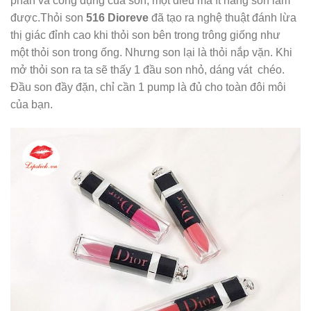
phần và công dụng của son, một điều mà ít hãng son làm
được.Thỏi son
516 Dioreve
đã tạo ra nghệ thuật đánh lừa
thị giác đỉnh cao khi thỏi son bên trong trông giống như
một thỏi son trong ống. Nhưng son lại là thỏi nắp vặn. Khi
mở thỏi son ra ta sẽ thấy 1 đầu son nhỏ, dáng vát chéo.
Đầu son đầy đặn, chỉ cần 1 pump là đủ cho toàn đôi môi
của bạn.