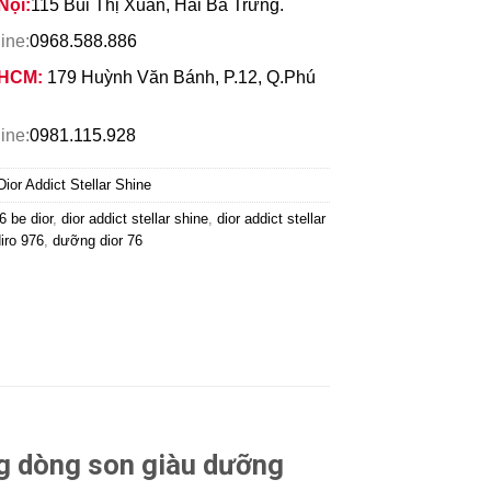
Nội:
115 Bùi Thị Xuân, Hai Bà Trưng.
ine:
0968.588.886
 HCM:
179 Huỳnh Văn Bánh, P.12, Q.Phú
ine:
0981.115.928
Dior Addict Stellar Shine
6 be dior
,
dior addict stellar shine
,
dior addict stellar
iro 976
,
dưỡng dior 76
g dòng son giàu dưỡng