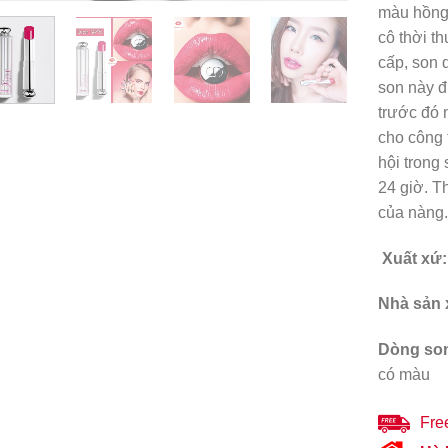
màu hồng 
cô thời t
cấp, son 
son này 
trước đó 
cho công 
hội trong
24 giờ. T
của nàng
Xuất xứ:
Nhà sản 
Dòng so
có màu
Fre