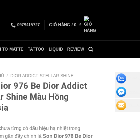
0979415727
GIỎ HÀNG /
0
₫
N TO MATTE
TATTOO
LIQUID
REVIEW
HỦ
/
DIOR ADDICT STELLAR SHINE
CHAT 
ior 976 Be Dior Addict
NHẮN 
ar Shine Màu Hồng
ia
ĐỂ LẠI
hưa từng có dấu hiệu hạ nhiệt trong
m gần đây chính là
Son Dior 976 Be Dior