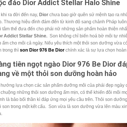
ộc đáo Dior Addict Stellar Halo Shine
khi ra đời đến nay,
Dior
chưa bao giờ quên sứ mệnh tạo ra nhữ
p. Thương hiệu đình đám đến từ kinh đô sang chảnh Pháp luôn 
i tâm thế đưa đến cho phái nữ những sản phẩm hoàn thiện nhấ
r Addict Stellar Shine.
Son không chỉ biến hoá bờ môi tự nhi
 ẩm cho môi cả ngày. Nếu yêu thích một thỏi son dưỡng vừa có 
 trong thì
son Dior 976 Be Dior
chính xác là sự lựa chọn hoà
àng tiên ngọt ngào Dior 976 Be Dior đ
àng về một thỏi son dưỡng hoàn hảo
 hướng lựa chọn các sản phẩm dưỡng môi của phái đẹp ngày 
 chuộng những thỏi son dưỡng ẩm mịn, có thể khiến đôi môi 
nh là bảo bối thần kì đáp ứng mọi yêu cầu trên. Thỏi son dưỡng 
i son trong một kết cấu. Son vừa là son dưỡng vừa lên màu xin
u.