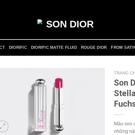
ICT
DIORIFIC
DIORIFIC MATTE FLUID
ROUGE DIOR
FROM SATI
TRANG C
Son D
Stell
Fuchs
Màu son c
những nă