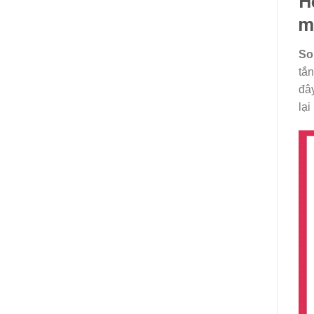
H
m
So
tắn
đâ
lại