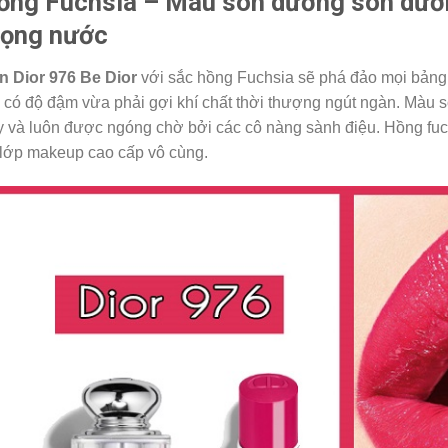
ồng Fuchsia – Màu son dưỡng son dưỡng
ọng nước
n Dior 976 Be Dior
với sắc hồng Fuchsia sẽ phá đảo mọi bảng
 có độ đậm vừa phải gợi khí chất thời thượng ngút ngàn. Màu 
y và luôn được ngóng chờ bởi các cô nàng sành điệu. Hồng fuc
 lớp makeup cao cấp vô cùng.