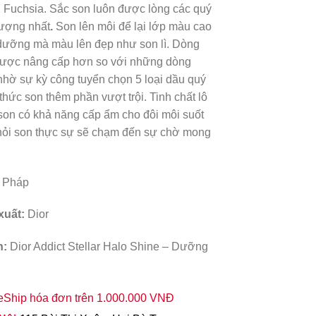
Fuchsia. Sắc son luôn được lòng các quý
hượng nhất
.
Son lên môi để lại lớp màu cao
dưỡng mà màu lên đẹp như son lì. Dòng
được nâng cấp hơn so với những dòng
nhờ sự kỳ công tuyển chọn 5 loại dầu quý
thức son thêm phần vượt trội. Tinh chất lô
 son có khả năng cấp ẩm cho đôi môi suốt
hỏi son thực sự sẽ chạm đến sự chờ mong
.
Pháp
xuất:
Dior
n:
Dior Addict Stellar Halo Shine – Dưỡng
eShip hóa đơn trên 1.000.000 VNĐ