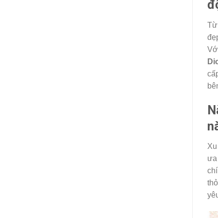
đ
Từ 
đẹ
Vớ
Dio
cấp
bên
N
n
Xu
ưa
chí
thỏ
yê