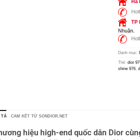
Hà 
Hotl
TP
Nhuận.
Hotl
Danh mục:
Thẻ:
dior 97
shine 976
,
d
 TẢ
CAM KẾT TỪ SONDIOR.NET
hương hiệu high-end quốc dân Dior cùn