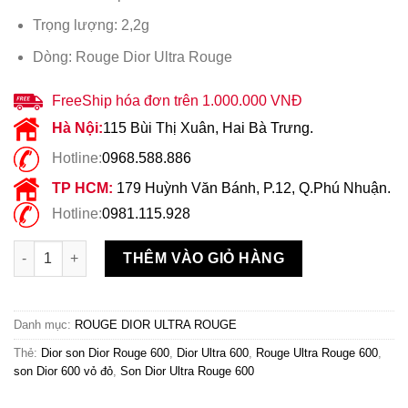
Trọng lượng: 2,2g
Dòng: Rouge Dior Ultra Rouge
FreeShip hóa đơn trên 1.000.000 VNĐ
Hà Nội:
115 Bùi Thị Xuân, Hai Bà Trưng.
Hotline:
0968.588.886
TP HCM:
179 Huỳnh Văn Bánh, P.12, Q.Phú Nhuận.
Hotline:
0981.115.928
Son Dior Ultra Rouge 600 Vỏ Đỏ - Ultra Tough Tím Lạnh số lượ
THÊM VÀO GIỎ HÀNG
Danh mục:
ROUGE DIOR ULTRA ROUGE
Thẻ:
Dior son Dior Rouge 600
,
Dior Ultra 600
,
Rouge Ultra Rouge 600
,
son Dior 600 vỏ đỏ
,
Son Dior Ultra Rouge 600