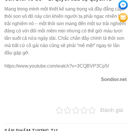
Mang trong mình một thiết kế sang trọng và đầy đẳng cấp,
thỏi son vỏ đỏ này còn khiến người ta phải ngạc nhiên khi
trải nghiệm nó – một thỏi son mang đến một sự trải nghiệm
đáng có với đôi môi mềm mịn nhưng có thể giữ màu tươi
tắn suốt cả nửa ngày dài. Chắc chắn đây chính là thỏi son
mà bất cứ cô gái nào cũng sẽ phải “mê mệt” ngay từ lần
đầu gặp gỡ.
https://www.youtube.com/watch?v=3CQBVP3Cp5I
Sondior.net
Đánh giá
SẢN PHẨM TƯƠNG TỰ