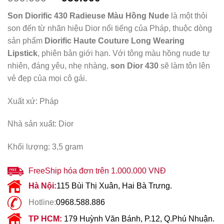
gốc
hiện
Son Diorific 430 Radieuse Màu Hồng Nude
là một thỏi
là:
tại
son đến từ nhãn hiệu Dior nổi tiếng của Pháp, thuộc dòng
999.000 ₫.
là:
sản phẩm
Diorific Haute Couture Long Wearing
950.000 ₫.
Lipstick
, phiên bản giới hạn. Với tông màu hồng nude tự
nhiên, đáng yêu, nhẹ nhàng,
son Dior 430
sẽ làm tôn lên
vẻ đẹp của mọi cô gái.
Xuất xứ: Pháp
Nhà sản xuất: Dior
Khối lượng: 3,5 gram
FreeShip hóa đơn trên 1.000.000 VNĐ
Hà Nội:
115 Bùi Thị Xuân, Hai Bà Trưng.
Hotline:
0968.588.886
TP HCM:
179 Huỳnh Văn Bánh, P.12, Q.Phú Nhuận.