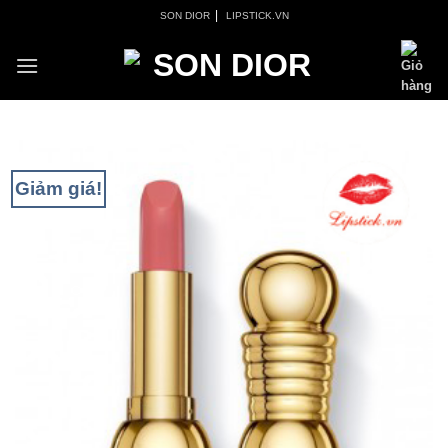
Skip
|
SON DIOR
LIPSTICK.VN
to
content
Giảm giá!