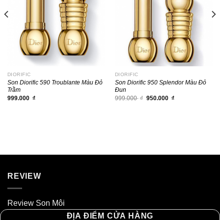
DIORIFIC
DIORIFIC
Son Diorific 590 Troublante Màu Đỏ
Son Diorific 950 Splendor Màu Đỏ
Trầm
Đun
Giá
Giá
999.000
₫
999.000
₫
950.000
₫
gốc
hiện
là:
tại
999.000 ₫.
là:
950.000 ₫.
REVIEW
Review Son Môi
ĐỊA ĐIỂM CỬA HÀNG