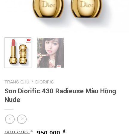
TRANG CHỦ
/
DIORIFIC
Son Diorific 430 Radieuse Màu Hồng
Nude
Giá
Giá
₫
₫
999.000
950.000