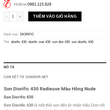
Hotline:
0981.115.928
Son Diorific 430 Radieuse Màu Hồng Nude số lượng
THÊM VÀO GIỎ HÀNG
Danh mục:
DIORIFIC
Thẻ:
diorific 430
,
diorific mat 430
,
son dior 430
,
son diorific 430
MÔ TẢ
CAM KẾT TỪ SONDIOR.NET
Son Diorific 430 Radieuse Màu Hồng Nude
Son Diorific 430
Son Diorific 430
là một thỏi son đến từ nhãn hiệu Dior nổi