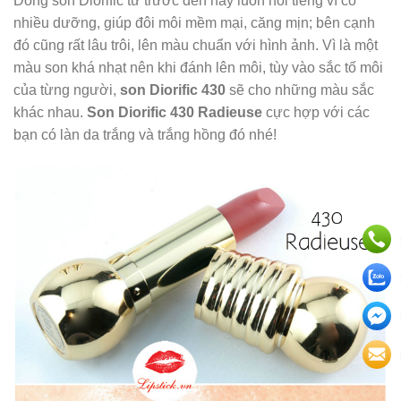
Dòng son Diorific từ trước đến nay luôn nổi tiếng vì có
nhiều dưỡng, giúp đôi môi mềm mại, căng mịn; bên cạnh
đó cũng rất lâu trôi, lên màu chuẩn với hình ảnh. Vì là một
màu son khá nhạt nên khi đánh lên môi, tùy vào sắc tố môi
của từng người,
son Diorific 430
sẽ cho những màu sắc
khác nhau.
Son Diorific 430 Radieuse
cực hợp với các
bạn có làn da trắng và trắng hồng đó nhé!