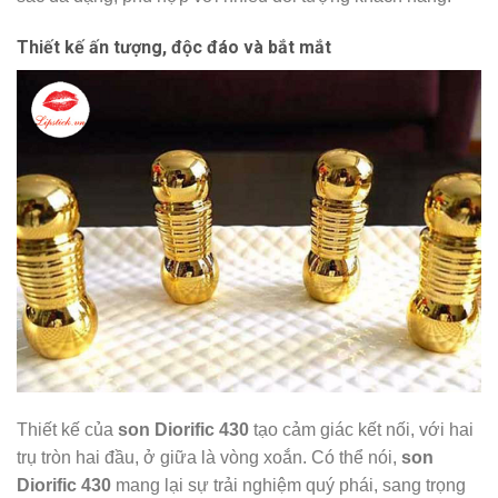
Thiết kế ấn tượng, độc đáo và bắt mắt
Thiết kế của
son Diorific 430
tạo cảm giác kết nối, với hai
trụ tròn hai đầu, ở giữa là vòng xoắn. Có thể nói,
son
Diorific 430
mang lại sự trải nghiệm quý phái, sang trọng