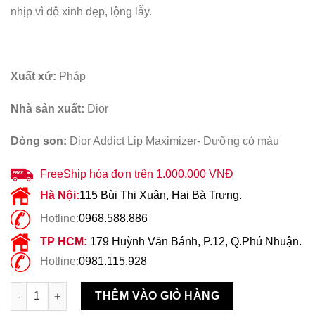
nhịp vì độ xinh đẹp, lộng lẫy.
Xuất xứ:
Pháp
Nhà sản xuất:
Dior
Dòng son:
Dior Addict Lip Maximizer- Dưỡng có màu
FreeShip hóa đơn trên 1.000.000 VNĐ
Hà Nội:
115 Bùi Thị Xuân, Hai Bà Trưng.
Hotline:
0968.588.886
TP HCM:
179 Huỳnh Văn Bánh, P.12, Q.Phú Nhuận.
Hotline:
0981.115.928
Son Dưỡng Dior Maximizer 015 Cherry Màu Hồng Cherry số lư
THÊM VÀO GIỎ HÀNG