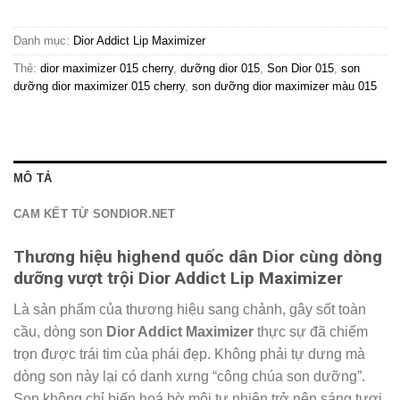
Danh mục:
Dior Addict Lip Maximizer
Thẻ:
dior maximizer 015 cherry
,
dưỡng dior 015
,
Son Dior 015
,
son
dưỡng dior maximizer 015 cherry
,
son dưỡng dior maximizer màu 015
MÔ TẢ
CAM KẾT TỪ SONDIOR.NET
Thương hiệu highend quốc dân Dior cùng dòng
dưỡng vượt trội Dior Addict Lip Maximizer
Là
sản phẩm của thương hiệu sang chảnh, gây sốt toàn
cầu, dòng son
Dior Addict Maximizer
thực sự đã chiếm
trọn được trái tim của phái đẹp. Không phải tự dưng mà
dòng son này lại có danh xưng “công chúa son dưỡng”.
Son không chỉ biến hoá bờ môi tự nhiên trở nên sáng tươi