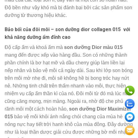
Độ bền như vậy khó mà bị đánh bại bởi các sản phẩm son
dưỡng từ thương hiệu khác.
Bảo bối của đôi môi – son dưỡng dior collagen 015 với
khả năng dưỡng ẩm đỉnh cao
Độ cấp ẩm và khoá ẩm mà
son dưỡng Dior màu 015
mang đến được xếp vào hàng đầu. Son có những thành
phần chính là bơ hạt mỡ và dầu cherry giúp làm liền lại
nếp nhăn và bảo vệ môi cả ngày dài. Sau khi lớp son bóng
trên môi mờ nhẹ đi, môi sẽ không hề bị bong tróc hay nứt
nẻ. Những tinh chất trên thấm nhanh vào môi, thực hiện
nhiệm vụ cấp ẩm thần kì của nó. Đôi môi từ đó mà lúc nào
cũng căng mọng, mịn màng. Ngoài ra, nhờ độ che phủ
rãnh môi một cách hoàn hảo,
son dưỡng Dior Maximizer
015
bảo vệ môi khỏi ánh nắng chói chang của mùa hè
nóng nực hay tiết trời hanh khô của mùa đông. Đây dường
như là loại thần dược giải cứu được những bờ môi nhạy