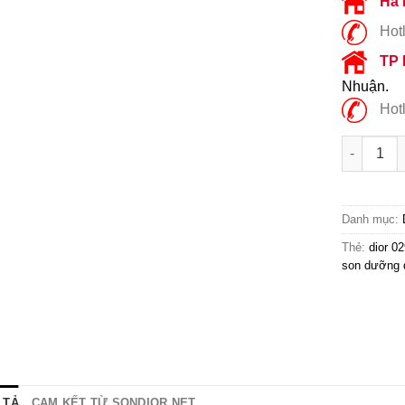
Hà 
Hotl
TP
Nhuận.
Hotl
Son Dưỡng
Danh mục:
Thẻ:
dior 0
son dưỡng d
 TẢ
CAM KẾT TỪ SONDIOR.NET