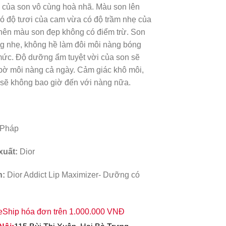
của son vô cùng hoà nhã. Màu son lên
ó độ tươi của cam vừa có độ trầm nhẹ của
nên màu son đẹp không có điểm trừ. Son
g nhẹ, không hề làm đôi môi nàng bóng
ức. Độ dưỡng ẩm tuyệt vời của son sẽ
bờ môi nàng cả ngày. Cảm giác khô môi,
 sẽ không bao giờ đến với nàng nữa.
Pháp
xuất:
Dior
n:
Dior Addict Lip Maximizer- Dưỡng có
eShip hóa đơn trên 1.000.000 VNĐ