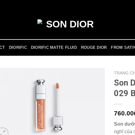
ICT
DIORIFIC
DIORIFIC MATTE FLUID
ROUGE DIOR
FROM SATI
TRANG C
Son D
029 
760.0
Son dưỡn
nghĩ của 