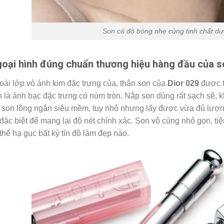
Son có độ bóng nhẹ cùng tinh chất dư
oại hình đúng chuẩn thương hiệu hàng đầu của s
ài lớp vỏ ánh kim đặc trưng của, thân son của
Dior 029
được t
 là ánh bạc đặc trưng có núm tròn. Nắp son dùng rất sạch sẽ, k
 son lông ngắn siêu mềm, tuy nhỏ nhưng lấy được vừa đủ lượng
đặc biệt để mang lại độ nét chính xác. Son vô cùng nhỏ gọn, ti
thể hạ gục bất kỳ tín đồ làm đẹp nào.