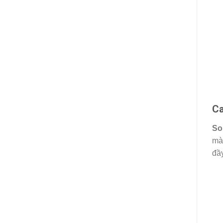
Ca
So
mà
đầ