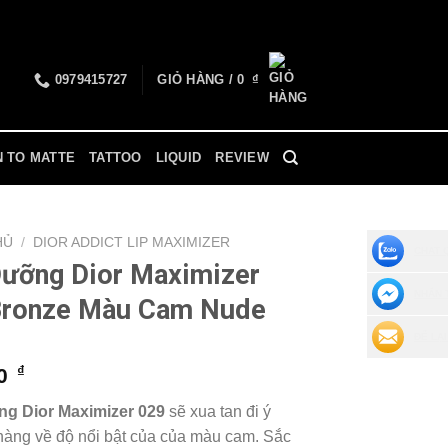
0979415727
GIỎ HÀNG /
0
₫
N TO MATTE
TATTOO
LIQUID
REVIEW
HỦ
/
DIOR ADDICT LIP MAXIMIZER
CHAT 
ưỡng Dior Maximizer
NHẮN 
Bronze Màu Cam Nude
ĐỂ LẠI
₫
00
g Dior Maximizer 029
sẽ xua tan đi ý
nàng về độ nổi bật của của màu cam. Sắc