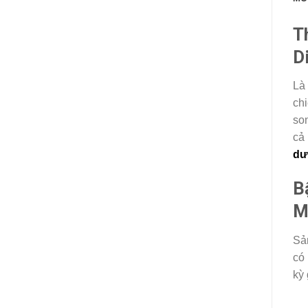
T
D
Là
chi
so
cả 
dư
B
M
Sản
có 
kỳ 