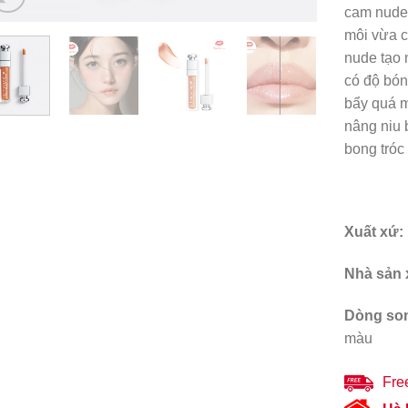
cam nude 
môi vừa c
nude tạo 
có độ bón
bẩy quá m
nâng niu 
bong tróc
Xuất xứ:
Nhà sản 
Dòng so
màu
Fre