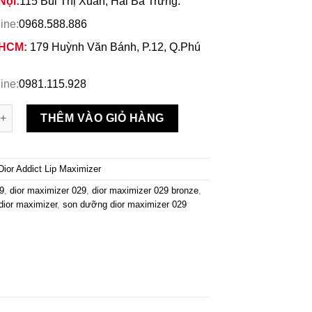
Nội:
115 Bùi Thị Xuân, Hai Bà Trưng.
ine:
0968.588.886
 HCM:
179 Huỳnh Văn Bánh, P.12, Q.Phú
ine:
0981.115.928
 Dior Maximizer 029 Bronze Màu Cam Nude số lượng
THÊM VÀO GIỎ HÀNG
Dior Addict Lip Maximizer
29
,
dior maximizer 029
,
dior maximizer 029 bronze
,
ior maximizer
,
son dưỡng dior maximizer 029