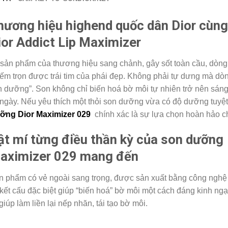
hương hiệu highend quốc dân Dior cùng
ior Addict Lip Maximizer
sản phẩm của thương hiệu sang chảnh, gây sốt toàn cầu, dòn
ếm trọn được trái tim của phái đẹp. Không phải tự dưng mà dò
n dưỡng”. Son không chỉ biến hoá bờ môi tự nhiên trở nên sán
ngày. Nếu yêu thích một thỏi son dưỡng vừa có độ dưỡng tuyệt 
ỡng Dior Maximizer 029
chính xác là sự lựa chọn hoàn hảo 
ật mí từng điều thần kỳ của son dưỡng 
aximizer 029 mang đến
 phẩm có vẻ ngoài sang trọng, được sản xuất bằng công nghệ t
kết cấu đặc biệt giúp “biến hoá” bờ môi một cách đáng kinh ngạ
giúp làm liền lại nếp nhăn, tái tạo bờ môi.