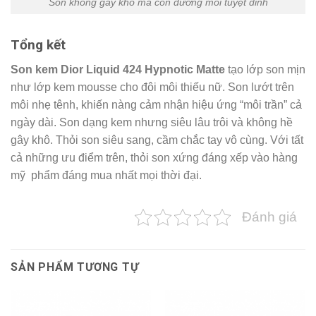
Son không gây khô mà còn dưỡng môi tuyệt đỉnh
Tổng kết
Son kem Dior Liquid 424 Hypnotic Matte
tạo lớp son mịn
như lớp kem mousse cho đôi môi thiếu nữ. Son lướt trên
môi nhẹ tênh, khiến nàng cảm nhận hiệu ứng “môi trần” cả
ngày dài. Son dạng kem nhưng siêu lâu trôi và không hề
gây khô. Thỏi son siêu sang, cầm chắc tay vô cùng. Với tất
cả những ưu điểm trên, thỏi son xứng đáng xếp vào hàng
mỹ phẩm đáng mua nhất mọi thời đại.
Đánh giá
SẢN PHẨM TƯƠNG TỰ