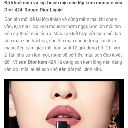
Độ khoá màu và lớp finish mịn như lớp kem mousse của
Dior 424 Rouge Dior Liquid
Son lên môi để lại lớp finish vô cùng mềm mại khi chạm
vào, tựa như lớp kem mousse thơm ngọt. Son lên môi tạo
nên sự thoải mái tối ưu. Màu son kết hợp với màu môi tạo
nên màu son hài hoà, son lên màu chuẩn từng tí một và
mang đến cảm giác môi trần suốt 12 giờ đồng hồ. Chỉ với
2 lần phủ son lên môi, nàng sẽ sở hữu màu son đẹp tuyệt
đối. Vì
son Dior kem 424
là dạng son kem lỏng nên nàng
cần đợi một lát để son khô trên đôi môi xinh xắn.