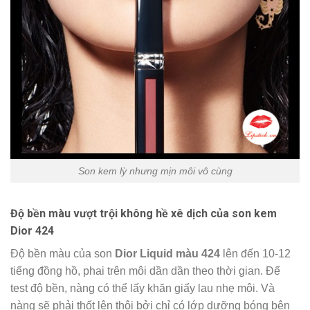
Son kem lỳ nhưng mịn môi vô cùng
Độ bền màu vượt trội không hề xê dịch của son kem
Dior 424
Độ bền màu của son
Dior Liquid màu 424
lên đến 10-12
tiếng đồng hồ, phai trên môi dần dần theo thời gian. Để
test độ bền, nàng có thể lấy khăn giấy lau nhẹ môi. Và
nàng sẽ phải thốt lên thôi bởi chỉ có lớp dưỡng bóng bên