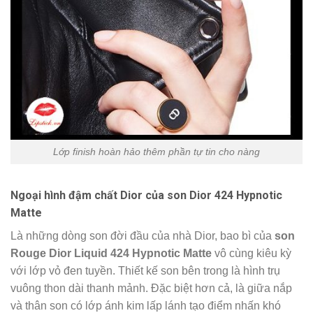
Lớp finish hoàn hảo thêm phần tự tin cho nàng
Ngoại hình đậm chất Dior của son Dior 424 Hypnotic
Matte
Là những dòng son đời đầu của nhà Dior, bao bì của
son
Rouge Dior Liquid 424 Hypnotic Matte
vô cùng kiêu kỳ
với lớp vỏ đen tuyền. Thiết kế son bên trong là hình trụ
vuông thon dài thanh mảnh. Đặc biệt hơn cả, là giữa nắp
và thân son có lớp ánh kim lấp lánh tạo điểm nhấn khó