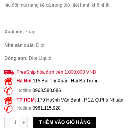
niu đôi môi nàng kể cả trong thời tiết hanh khô nhất.
Xuất xứ:
Pháp
Nhà sản xuất:
Dior
Dòng son:
Dior Liquid
FreeShip hóa đơn trên 1.000.000 VNĐ
Hà Nội:
115 Bùi Thị Xuân, Hai Bà Trưng.
Hotline:
0968.588.886
TP HCM:
179 Huỳnh Văn Bánh, P.12, Q.Phú Nhuận.
Hotline:
0981.115.928
Son Kem Dior Liquid 424 Hypnotic Matte Hồng Đất số lượng
THÊM VÀO GIỎ HÀNG