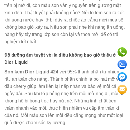
trên bị mờ đi, còn màu son vẫn y nguyên trên gương mặt
xinh đẹp. Thật tuyệt phải không nào? Nỗi lo lem son ra cốc
khi uống nước hay lỡ bị dây ra chiếc áo trắng mới mua sẽ
không bao giờ xảy ra. Nếu son phai nhẹ khi nàng ăn uống,
nàng hãy tẩy trang lớp son còn lại và thoa mới để có trải
nghiệm tốt nhất.
Độ dưỡng ẩm tuyệt vời là điều không bao giờ thiếu ở
Dior Liquid
Son kem Dior Liquid 424
với 95% thành phần tự nhiên
rất an toàn cho nàng. Thành phần chính là bơ hạt mỡ và
dầu cherry giúp làm liền lại nếp nhăn và bảo vệ môi cả
ngày dài. Sau khi lớp bóng nhẹ trên môi mờ nhẹ đi, môi sẽ
không hề bị bong tróc hay nứt nẻ. Những tinh chất trên
thấm nhanh vào môi, thực hiện nhiệm vụ cấp ẩm thần kì
của nó. Mỗi màu son lên môi đều căng mọng như một loại
quả được chăm sóc kỹ lưỡng.