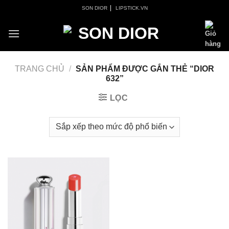
Skip
|
SON DIOR
LIPSTICK.VN
to
content
TRANG CHỦ
/
SẢN PHẨM ĐƯỢC GẮN THẺ “DIOR
632”
LỌC