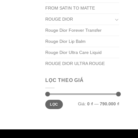
FROM SATIN TO MATTE
ROUGE DIOR
Rouge Dior Forever Transfer
Rouge Dior Lip Balm
Rouge Dior Ultra Care Liquid
ROUGE DIOR ULTRA ROUGE
LỌC THEO GIÁ
Giá
Giá
Giá:
0 ₫
—
790.000 ₫
LỌC
tối
tối
thiểu
đa