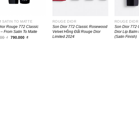
 SATIN TO MATTE
ROUGE DIOR
ROUGE DIOR 
ior Rouge 772 Classic
Son Dior 772 Classic Rosewood
Son Dior 772 
 – From Satin To Matte
Velvet Hồng Đất Rouge Dior
Dior Lip Bal
Limited 2024
(Satin Finish)
Giá
Giá
000
₫
790.000
₫
gốc
hiện
là:
tại
850.000 ₫.
là:
790.000 ₫.