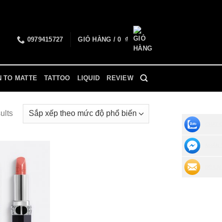
0979415727
GIỎ HÀNG /
0
₫
N TO MATTE
TATTOO
LIQUID
REVIEW
ults
CHAT 
NHẮN 
ĐỂ LẠI