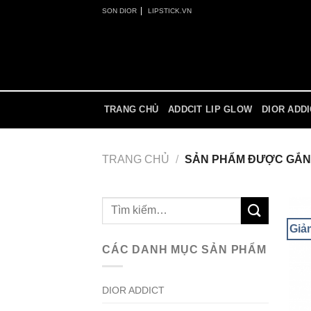
Skip
|
SON DIOR
LIPSTICK.VN
to
content
TRANG CHỦ
ADDCIT LIP GLOW
DIOR ADD
TRANG CHỦ
/
SẢN PHẨM ĐƯỢC GẮN 
Tìm
kiếm:
Giả
CÁC DANH MỤC SẢN PHẨM
DIOR ADDICT