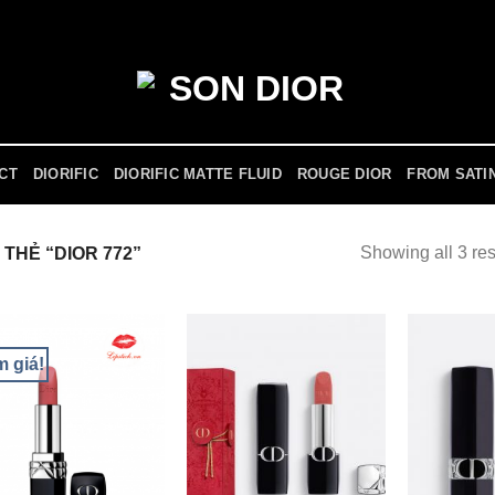
ICT
DIORIFIC
DIORIFIC MATTE FLUID
ROUGE DIOR
FROM SATI
Showing all 3 res
THẺ “DIOR 772”
m giá!