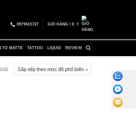
0979415727
GIỎ HÀNG /
0
₫
N TO MATTE
TATTOO
LIQUID
REVIEW
nhất
CHAT 
NHẮN 
ĐỂ LẠI