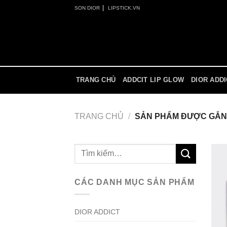
Skip
|
SON DIOR
LIPSTICK.VN
to
content
TRANG CHỦ
ADDCIT LIP GLOW
DIOR ADD
TRANG CHỦ
/
SẢN PHẨM ĐƯỢC GẮN 
Tìm
kiếm:
CÁC DANH MỤC SẢN PHẨM
DIOR ADDICT