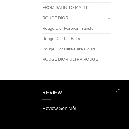
FROM SATIN TO MATTE
ROUGE DIOR
Rouge Dior Forever Transfer
Rouge Dior Lip Balm
Rouge Dior Ultra Care Liquid
ROUGE DIOR ULTRA ROUGE
REVIEW
Review Son Môi