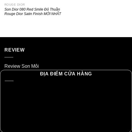
ROUGE DIOR
Son Dior 080 Red Smile Đỏ Thuần
Rouge Dior Satin Finish MỚI NHẤT
REVIEW
Review Son Môi
ĐỊA ĐIỂM CỬA HÀNG