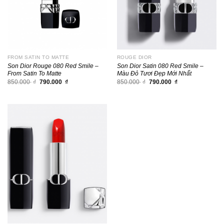
FROM SATIN TO MATTE
ROUGE DIOR
Son Dior Rouge 080 Red Smile –
Son Dior Satin 080 Red Smile –
From Satin To Matte
Màu Đỏ Tươi Đẹp Mới Nhất
Giá
Giá
Giá
Giá
850.000
₫
790.000
₫
850.000
₫
790.000
₫
gốc
hiện
gốc
hiện
là:
tại
là:
tại
850.000 ₫.
là:
850.000 ₫.
là:
790.000 ₫.
790.000 ₫.