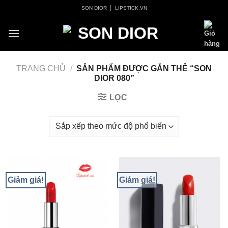
Skip
|
SON DIOR
LIPSTICK.VN
to
content
TRANG CHỦ
/
SẢN PHẨM ĐƯỢC GẮN THẺ “SON
DIOR 080”
LỌC
Giảm giá!
Giảm giá!