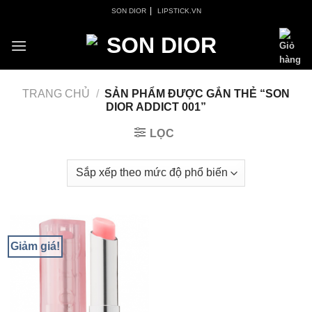
Skip
|
SON DIOR
LIPSTICK.VN
to
content
TRANG CHỦ
/
SẢN PHẨM ĐƯỢC GẮN THẺ “SON
DIOR ADDICT 001”
LỌC
Giảm giá!