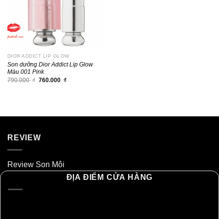
DIOR ADDICT LIP GLOW
Son dưỡng Dior Addict Lip Glow
Màu 001 Pink
Giá
Giá
790.000
₫
760.000
₫
gốc
hiện
là:
tại
790.000 ₫.
là:
760.000 ₫.
REVIEW
Review Son Môi
ĐỊA ĐIỂM CỬA HÀNG