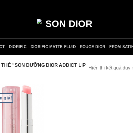
ICT
DIORIFIC
DIORIFIC MATTE FLUID
ROUGE DIOR
FROM SATI
THẺ “SON DƯỠNG DIOR ADDICT LIP
Hiển thị kết quả duy 
m giá!