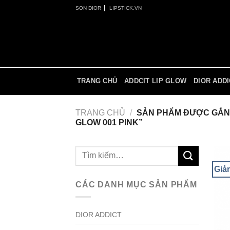
Skip
|
SON DIOR
LIPSTICK.VN
to
content
TRANG CHỦ
ADDCIT LIP GLOW
DIOR ADD
TRANG CHỦ
/
SẢN PHẨM ĐƯỢC GẮN 
GLOW 001 PINK”
Tìm
kiếm:
Giả
CÁC DANH MỤC SẢN PHẨM
DIOR ADDICT