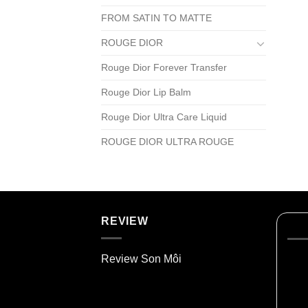
FROM SATIN TO MATTE
ROUGE DIOR
Rouge Dior Forever Transfer
Rouge Dior Lip Balm
Rouge Dior Ultra Care Liquid
ROUGE DIOR ULTRA ROUGE
REVIEW
Review Son Môi