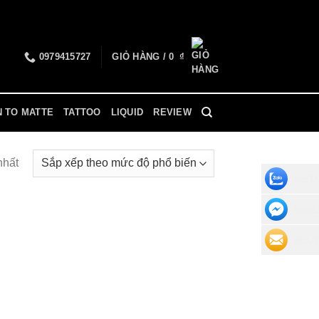
0979415727
GIỎ HÀNG /
0
₫
N TO MATTE
TATTOO
LIQUID
REVIEW
nhất
CHAT 
NHẮN 
ĐỂ LẠI