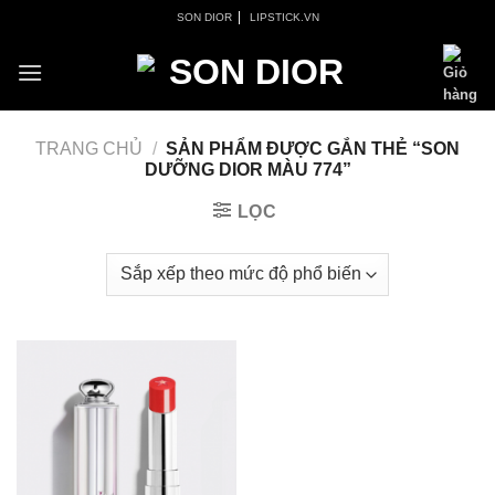
Skip
|
SON DIOR
LIPSTICK.VN
to
content
TRANG CHỦ
/
SẢN PHẨM ĐƯỢC GẮN THẺ “SON
DƯỠNG DIOR MÀU 774”
LỌC