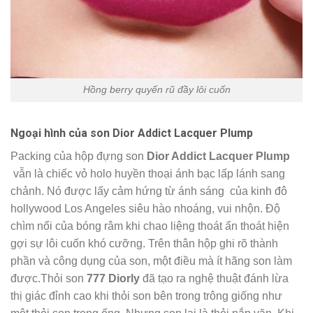
Hồng berry quyến rũ đầy lôi cuốn
Ngoại hình của son
Dior Addict Lacquer Plump
Packing của hộp đựng son
Dior Addict Lacquer Plump
vẫn là chiếc vỏ holo huyền thoại ánh bạc lấp lánh sang
chảnh. Nó được lấy cảm hứng từ ánh sáng của kinh đô
hollywood Los Angeles siêu hào nhoáng, vui nhộn. Độ
chìm nổi của bóng râm khi chao liệng thoát ẩn thoát hiện
gợi sự lôi cuốn khó cưỡng. Trên thân hộp ghi rõ thành
phần và công dụng của son, một điều mà ít hãng son làm
được.Thỏi son
777 Diorly
đã tạo ra nghệ thuật đánh lừa
thị giác đỉnh cao khi thỏi son bên trong trông giống như