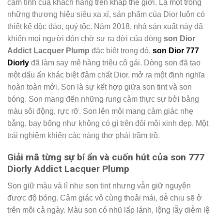
cảm tình của khách hàng trên khắp thế giới. Là một trong
những thương hiệu siêu xa xỉ, sản phẩm của Dior luôn có
thiết kế độc đáo, quý tộc. Năm 2018, nhà sản xuất này đã
khiến mọi người đón chờ sự ra đời của dòng
son Dior
Addict Lacquer Plump
đặc biệt trong đó,
son Dior
777
Diorly
đã làm say mê hàng triệu cô gái. Dòng son đã tạo
một dấu ấn khác biệt đậm chất Dior, mở ra một định nghĩa
hoàn toàn mới.
Son là sự kết hợp giữa son tint và son
bóng. Son mang đến những rung cảm thực sự bởi bảng
màu sôi động, rực rỡ. Son lên môi mang cảm giác nhẹ
bẫng, bay bổng như không có gì trên đôi môi xinh đẹp. Một
trải nghiệm khiến các nàng thơ phải trầm trồ.
Giải mã từng sự bí ẩn và cuốn hút của son
777
Diorly Addict Lacquer Plump
Son giữ màu và lì như son tint nhưng vẫn giữ nguyên
được độ bóng. Cảm giác vô cùng thoải mái, dễ chịu sẽ ở
trên môi cả ngày. Màu son có nhũ lấp lánh, lộng lẫy diễm lệ