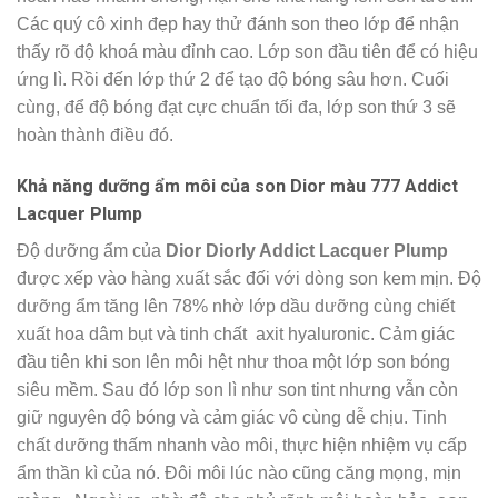
Các quý cô xinh đẹp hay thử đánh son theo lớp để nhận
thấy rõ độ khoá màu đỉnh cao. Lớp son đầu tiên để có hiệu
ứng lì. Rồi đến lớp thứ 2 để tạo độ bóng sâu hơn. Cuối
cùng, để độ bóng đạt cực chuẩn tối đa, lớp son thứ 3 sẽ
hoàn thành điều đó.
Khả năng dưỡng ẩm môi của
son Dior màu 777 Addict
Lacquer Plump
Độ dưỡng ẩm của
Dior Diorly Addict Lacquer Plump
được xếp vào hàng xuất sắc đối với dòng son kem mịn.
Độ
dưỡng ẩm tăng lên 78% nhờ lớp dầu dưỡng cùng chiết
xuất hoa dâm bụt và tinh chất axit hyaluronic. Cảm giác
đầu tiên khi son lên môi hệt như thoa một lớp son bóng
siêu mềm. Sau đó lớp son lì như son tint nhưng vẫn còn
giữ nguyên độ bóng và cảm giác vô cùng dễ chịu. Tinh
chất dưỡng thấm nhanh vào môi, thực hiện nhiệm vụ cấp
ẩm thần kì của nó. Đôi môi lúc nào cũng căng mọng, mịn