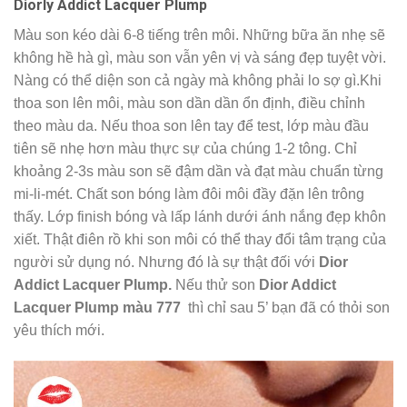
Diorly Addict Lacquer Plump
Màu son kéo dài 6-8 tiếng trên môi. Những bữa ăn nhẹ sẽ
không hề hà gì, màu son vẫn yên vị và sáng đẹp tuyệt vời.
Nàng có thể diện son cả ngày mà không phải lo sợ gì.Khi
thoa son lên môi, màu son dần dần ổn định, điều chỉnh
theo màu da. Nếu thoa son lên tay để test, lớp màu đầu
tiên sẽ nhẹ hơn màu thực sự của chúng 1-2 tông. Chỉ
khoảng 2-3s màu son sẽ đậm dần và đạt màu chuẩn từng
mi-li-mét. Chất son bóng làm đôi môi đầy đặn lên trông
thấy. Lớp finish bóng và lấp lánh dưới ánh nắng đẹp khôn
xiết. Thật điên rồ khi son môi có thể thay đổi tâm trạng của
người sử dụng nó. Nhưng đó là sự thật đối với
Dior
Addict Lacquer Plump.
Nếu thử son
Dior Addict
Lacquer Plump màu 777
thì chỉ sau 5’ bạn đã có thỏi son
yêu thích mới.