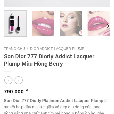
TRANG CHỦ
/
DIOR ADDICT LACQUER PLUMP
Son Dior 777 Diorly Addict Lacquer
Plump Màu Hồng Berry
₫
790.000
Son
Dior 777
Diorly Platinum Addict Lacquer Plump
là
sự kết hợp đầy ma lực giữa vẻ đẹp dịu dàng của tone
hồng sáng pha chút ánh tím mê hoặc. Không ồn ào, gây