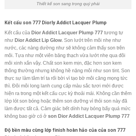
Thiết kế son sang trọng quý phái
Kết cấu son 777 Diorly Addict Lacquer Plump
Kết cấu của
Dior Addict Lacquer Plump 777
tương tự
như
Dior Addict Lip Glow
. Son lướt trên môi nhẹ như
nước, các nàng dường như sẽ không cảm thấy son trên
môi. Tựa như một viên băng thạch vừa lướt nhẹ qua đôi
môi xinh xắn vậy. Chất son kem mịn, đặc hơn son kem
thông thường nhưng không hề nặng môi như son tint. Son
thực sự làm tâm trí ta rối bời vì tạo bờ môi căng mọng tức
thì. Đôi môi long lanh cung cấp màu sắc tươi mới được
hiện ra trong một kết cấu cực kỳ thoải mái. Không cần thêm
lớp lót son bóng hoặc thêm son dưỡng vì thỏi son này đã
làm được tất cả. Cảm giác bết dính hay bóng bẩy quá mức
không bao giờ có ở
son Dior Addict Lacquer Plump 777
Độ bền màu cùng lớp finish hoàn hảo của
của son
777