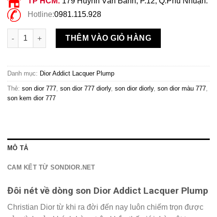
TP HCM:
179 Huỳnh Văn Bánh, P.12, Q.Phú Nhuận.
Hotline:
0981.115.928
Son Dior 777 Diorly Addict Lacquer Plump Màu Hồng Berry số 
THÊM VÀO GIỎ HÀNG
Danh mục:
Dior Addict Lacquer Plump
Thẻ:
son dior 777
,
son dior 777 diorly
,
son dior diorly
,
son dior màu 777
,
son kem dior 777
MÔ TẢ
CAM KẾT TỪ SONDIOR.NET
Đôi nét về dòng son Dior Addict Lacquer Plump
Christian Dior từ khi ra đời đến nay luôn chiếm trọn được