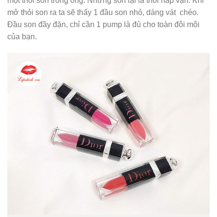
một thỏi son trong ống. Nhưng son lại là thỏi nắp vặn. Khi
mở thỏi son ra ta sẽ thấy 1 đầu son nhỏ, dáng vát chéo.
Đầu son đầy đặn, chỉ cần 1 pump là đủ cho toàn đôi môi
của bạn.