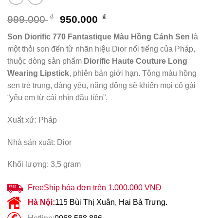
Giá
Giá
₫
₫
999.000
950.000
gốc
hiện
Son Diorific 770 Fantastique Màu Hồng Cánh Sen
là
là:
tại
một thỏi son đến từ nhãn hiệu Dior nổi tiếng của Pháp,
999.000 ₫.
là:
thuộc dòng sản phẩm
Diorific Haute Couture Long
950.000 ₫.
Wearing Lipstick
, phiên bản giới hạn. Tông màu hồng
sen trẻ trung, đáng yêu, năng động sẽ khiến mọi cô gái
“yêu em từ cái nhìn đầu tiên”.
Xuất xứ: Pháp
Nhà sản xuất: Dior
Khối lượng: 3,5 gram
FreeShip hóa đơn trên 1.000.000 VNĐ
Hà Nội:
115 Bùi Thị Xuân, Hai Bà Trưng.