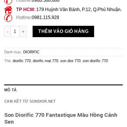
Hotline:
0968.588.886
TP HCM:
179 Huỳnh Văn Bánh, P.12, Q.Phú Nhuận.
Hotline:
0981.115.928
Son Diorific 770 Fantastique Màu Hồng Cánh Sen số lượng
THÊM VÀO GIỎ HÀNG
Danh mục:
DIORIFIC
Thẻ:
diorific 770
,
diorific mat 770
,
son dior 770
,
son diorific 770
MÔ TẢ
CAM KẾT TỪ SONDIOR.NET
Son Diorific 770 Fantastique Màu Hồng Cánh
Sen