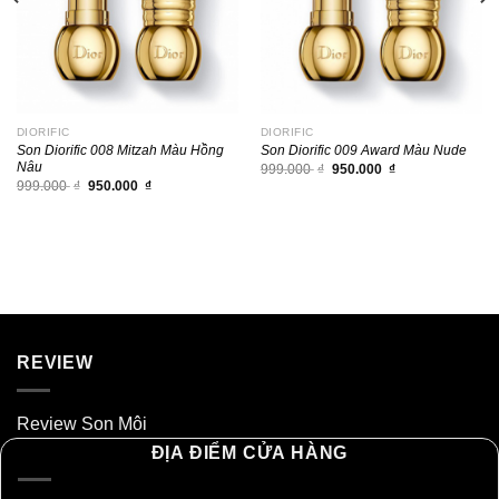
DIORIFIC
DIORIFIC
Son Diorific 008 Mitzah Màu Hồng
Son Diorific 009 Award Màu Nude
Nâu
Giá
Giá
999.000
₫
950.000
₫
gốc
hiện
Giá
Giá
999.000
₫
950.000
₫
là:
tại
gốc
hiện
999.000 ₫.
là:
là:
tại
950.000 ₫.
999.000 ₫.
là:
950.000 ₫.
REVIEW
Review Son Môi
ĐỊA ĐIỂM CỬA HÀNG