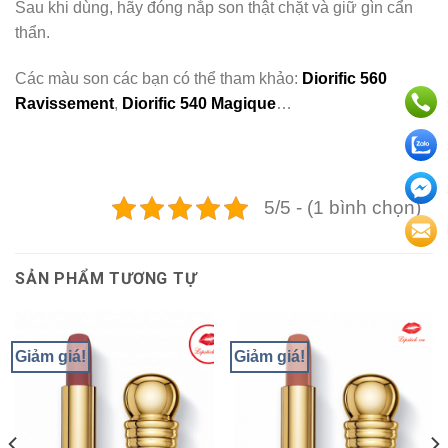
Sau khi dùng, hãy đóng nắp son thật chặt và giữ gìn cẩn
thẩn.
Các màu son các bạn có thể tham khảo:
Diorific 560
Ravissement
,
Diorific 540 Magique
…
5/5 - (1 bình chọn)
SẢN PHẨM TƯƠNG TỰ
Giảm giá!
Giảm giá!