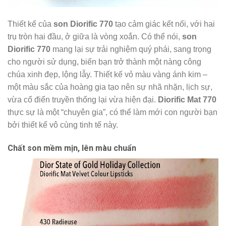
Thiết kế của
son Diorific 770
tạo cảm giác kết nối, với hai
trụ tròn hai đầu, ở giữa là vòng xoắn. Có thể nói,
son
Diorific 770
mang lại sự trải nghiệm quý phái, sang trọng
cho người sử dụng, biến bạn trở thành một nàng công
chúa xinh đẹp, lộng lẫy. Thiết kế vỏ màu vàng ánh kim –
một màu sắc của hoàng gia tạo nên sự nhã nhặn, lịch sự,
vừa cổ điển truyền thống lại vừa hiện đại.
Diorific Mat 770
thực sự là một “chuyên gia”, có thể làm mới con người bạn
bởi thiết kế vô cùng tinh tế này.
Chất son mềm mịn, lên màu chuẩn