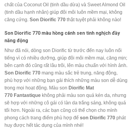
chất của Coconut Oil (tinh dầu dừa) và Sweet Almond Oil
(tinh dầu hạnh nhân) giúp đôi môi luôn mềm mại, không
căng cứng.
Son Diorific 770
thật tuyệt phải không nào!
Son Diorific 770 màu hồng cánh sen tinh nghịch đầy
năng động
Như đã nói, dòng son Diorific từ trước đến nay luôn nổi
tiếng vì có nhiều dưỡng, giúp đôi môi mềm mại, căng mịn;
bên cạnh đó cũng rất lâu trôi, lên màu chuẩn với hình ảnh.
Son Diorific 770
mang màu sắc trẻ trung, năng động,
phù hợp với những bạn gái thích những màu son dễ dùng
trong mọi hoạt động. Màu son
Diorific Mat
770
Fantastique
không phải màu son quá kén da, nhưng
sẽ hợp với những cô gái có làn da trắng sáng, không quá
tối hơn. Ngoài ra, các bạn cũng có thể chọn cho mình
phong cách trang điểm phù hợp để
son Diorific 770
phát
huy được hết tác dụng của mình nhé!