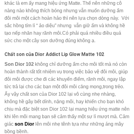
khác là em ấy mang hiệu ứng Matte. Thế nên những cô
nàng nào không thích bóng nhưng vẫn muốn dưỡng ẩm
đôi môi một cách hoàn hảo thì nên lựa chọn dòng này. Với
sắc hồng tím lì “ ảo diệu” nhưng vẫn giữ ẩm và không hề
tạo nếp nhăn hay rãnh môi.Có phải quá nhiều điều quá
sức cho một cây son dưỡng đúng không ạ.
Chất son của Dior Addict Lip Glow Matte 102
Son Dior 102
không chỉ dưỡng ẩm cho môi tốt mà nó còn
hoàn thành rất tốt nhiệm vụ trong việc bảo vệ đôi môi, giúp
đôi môi được che đi các khuyến điểm, rãnh môi, ngay lập
tức trả lại cho các bạn một đôi môi căng mọng,trong trẻo.
Ấy vậy chất son của Dior 102 lại vô cùng nhẹ nhàng,
không hề gây bết dính, nặng môi, hay khiến cho bạn khó
chịu mà đặc biệt son Dior 102 lại mang hiệu ứng matte nên
khi lên môi mang bạn sẽ cảm thấy một sự lì mượt mà. Cảm
giác
son Dior
lên môi nhẹ tênh tựa như những áng mây
bồng bềnh.