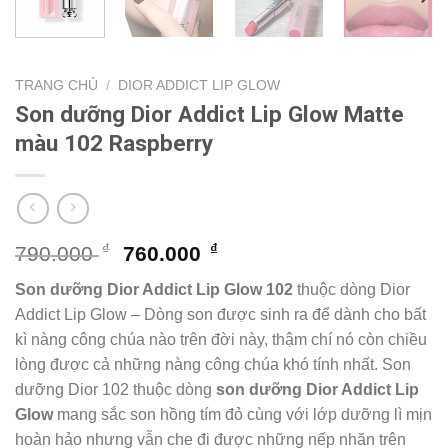
TRANG CHỦ
/
DIOR ADDICT LIP GLOW
Son dưỡng Dior Addict Lip Glow Matte
màu 102 Raspberry
Giá
Giá
₫
₫
790.000
760.000
gốc
hiện
Son dưỡng Dior Addict Lip Glow 102
thuộc dòng Dior
là:
tại
Addict Lip Glow – Dòng son được sinh ra để dành cho bất
790.000 ₫.
là:
kì nàng công chúa nào trên đời này, thậm chí nó còn chiều
760.000 ₫.
lòng được cả những nàng công chúa khó tính nhất. Son
dưỡng Dior 102 thuộc dòng
son dưỡng Dior Addict Lip
Glow
mang sắc son hồng tím đỏ cùng với lớp dưỡng lì mịn
hoàn hảo nhưng vẫn che đi được những nếp nhăn trên