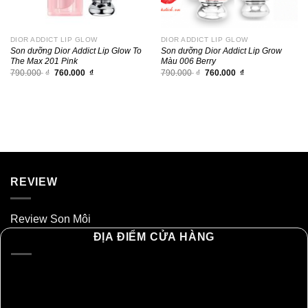
DIOR ADDICT LIP GLOW
DIOR ADDICT LIP GLOW
Son dưỡng Dior Addict Lip Glow To
Son dưỡng Dior Addict Lip Grow
The Max 201 Pink
Màu 006 Berry
Giá
Giá
Giá
Giá
790.000
₫
760.000
₫
790.000
₫
760.000
₫
gốc
hiện
gốc
hiện
là:
tại
là:
tại
790.000 ₫.
là:
790.000 ₫.
là:
760.000 ₫.
760.000 ₫.
REVIEW
Review Son Môi
ĐỊA ĐIỂM CỬA HÀNG