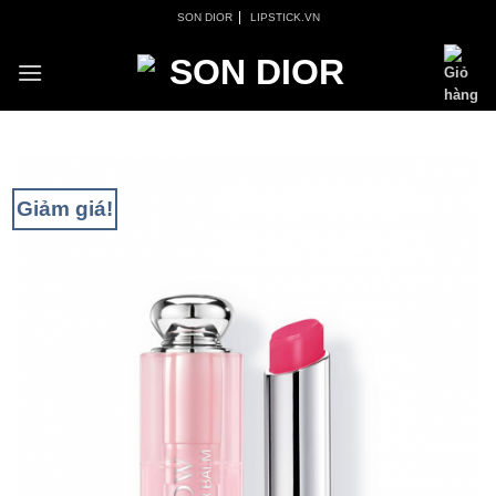
Skip
|
SON DIOR
LIPSTICK.VN
to
content
Giảm giá!