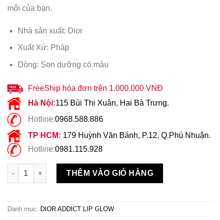
môi của bạn.
Nhà sản xuất: Dior
Xuất Xứ: Pháp
Dòng: Son dưỡng có màu
FreeShip hóa đơn trên 1.000.000 VNĐ
Hà Nội:
115 Bùi Thị Xuân, Hai Bà Trưng.
Hotline:
0968.588.886
TP HCM:
179 Huỳnh Văn Bánh, P.12, Q.Phú Nhuận.
Hotline:
0981.115.928
Son dưỡng Dior Addict Lip Glow Matte màu 102 Raspberry số 
THÊM VÀO GIỎ HÀNG
Danh mục:
DIOR ADDICT LIP GLOW