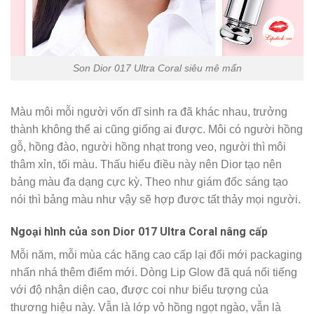
Son Dior 017 Ultra Coral siêu mê mẩn
Màu môi mỗi người vốn dĩ sinh ra đã khác nhau, trưởng
thành không thể ai cũng giống ai được. Môi có người hồng
gỗ, hồng đào, người hồng nhạt trong veo, người thì môi
thâm xỉn, tối màu. Thấu hiểu điều này nên Dior tạo nên
bảng màu đa dạng cực kỳ. Theo như giám đốc sáng tạo
nói thì bảng màu như vậy sẽ hợp được tất thảy mọi người.
Ngoại hình của son Dior 017 Ultra Coral nâng cấp
Mỗi năm, mỗi mùa các hãng cao cấp lại đổi mới packaging
nhấn nhá thêm điểm mới. Dòng Lip Glow đã quá nổi tiếng
với độ nhận diện cao, được coi như biểu tượng của
thương hiệu này. Vẫn là lớp vỏ hồng ngọt ngào, vẫn là