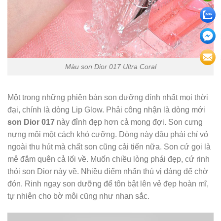
Màu son Dior 017 Ultra Coral
Một trong những phiên bản son dưỡng đỉnh nhất mọi thời
đại, chính là dòng Lip Glow. Phải công nhận là dòng mới
son Dior 017
này đỉnh đẹp hơn cả mong đợi. Son cưng
nựng môi một cách khó cưỡng. Dòng này đâu phải chỉ vỏ
ngoài thu hút mà chất son cũng cải tiến nữa. Son cứ gọi là
mê đắm quên cả lối về. Muốn chiều lòng phái đẹp, cứ rinh
thỏi son Dior này về. Nhiều điểm nhấn thú vị đáng để chờ
đón. Rinh ngay son dưỡng để tôn bật lên vẻ đẹp hoàn mĩ,
tự nhiên cho bờ môi cũng như nhan sắc.