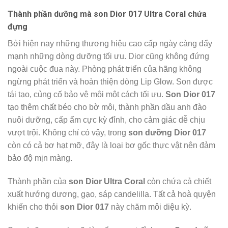
Thành phần dưỡng mà son Dior 017 Ultra Coral chứa
đựng
Bởi hiện nay những thương hiệu cao cấp ngày càng đẩy
mạnh những dòng dưỡng tối ưu. Dior cũng không đứng
ngoài cuộc đua này. Phòng phát triển của hãng không
ngừng phát triển và hoàn thiện dòng Lip Glow. Son được
tái tạo, củng cố bảo vệ môi một cách tối ưu.
Son Dior 017
tạo thêm chất béo cho bờ môi, thành phần dầu anh đào
nuôi dưỡng, cấp ẩm cực kỳ đỉnh, cho cảm giác dễ chịu
vượt trội. Không chỉ có vậy, trong
son dưỡng Dior 017
còn có cả bơ hạt mỡ, đây là loại bơ gốc thực vật nên đảm
bảo độ mịn màng.
Thành phần của
son Dior Ultra Coral
còn chứa cả chiết
xuất hướng dương, gạo, sáp candelilla. Tất cả hoà quyện
khiến cho thỏi
son Dior 017
này chăm môi diệu kỳ.