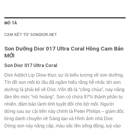
MÔ TẢ
CAM KẾT TỪ SONDIOR.NET
Son Dưỡng Dior 017 Ultra Coral Hồng Cam Bản
MỚI
Son Dior 017 Ultra Coral
Dior Addict Lip Glow thực sự là biểu tượng về son dưỡng.
Tín đồ son môi từ lâu đã ngầm hiểu rằng hễ nhắc tới son
dưỡng là phải kể về Dior. Vốn đã là “công chúa”, nay nâng
tầm lên mức “nữ hoàng”. Son có chứa 97% thành phần tự
nhiên, đảm bảo lành tính tuyệt đối cho bờ môi. Người
đứng sau sự cải tiến này chính là Peter Philips – giám đốc
lừng danh chuyên về Sáng tạo và Hình ảnh nhà Dior.
Dòng son này nâng cấp, màu sắc lên sống động, tuỳ vào