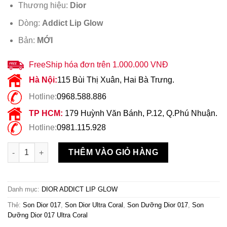
Thương hiệu:
Dior
Dòng:
Addict Lip Glow
Bản:
MỚI
FreeShip hóa đơn trên 1.000.000 VNĐ
Hà Nội:
115 Bùi Thị Xuân, Hai Bà Trưng.
Hotline:
0968.588.886
TP HCM:
179 Huỳnh Văn Bánh, P.12, Q.Phú Nhuận.
Hotline:
0981.115.928
Son Dưỡng Dior 017 Ultra Coral Hồng Cam số lượng
THÊM VÀO GIỎ HÀNG
Danh mục:
DIOR ADDICT LIP GLOW
Thẻ:
Son Dior 017
,
Son Dior Ultra Coral
,
Son Dưỡng Dior 017
,
Son
Dưỡng Dior 017 Ultra Coral