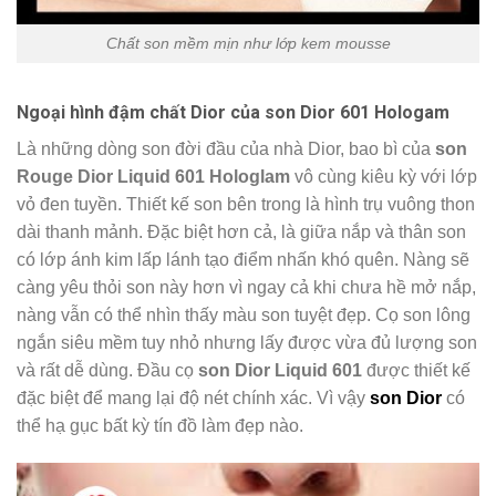
Chất son mềm mịn như lớp kem mousse
Ngoại hình đậm chất Dior của son Dior 601 Hologam
Là những dòng son đời đầu của nhà Dior, bao bì của
son
Rouge Dior Liquid 601 Hologlam
vô cùng kiêu kỳ với lớp
vỏ đen tuyền. Thiết kế son bên trong là hình trụ vuông thon
dài thanh mảnh. Đặc biệt hơn cả, là giữa nắp và thân son
có lớp ánh kim lấp lánh tạo điểm nhấn khó quên. Nàng sẽ
càng yêu thỏi son này hơn vì ngay cả khi chưa hề mở nắp,
nàng vẫn có thể nhìn thấy màu son tuyệt đẹp. Cọ son lông
ngắn siêu mềm tuy nhỏ nhưng lấy được vừa đủ lượng son
và rất dễ dùng. Đầu cọ
son Dior Liquid 601
được thiết kế
đặc biệt để mang lại độ nét chính xác. Vì vậy
son Dior
có
thể hạ gục bất kỳ tín đồ làm đẹp nào.