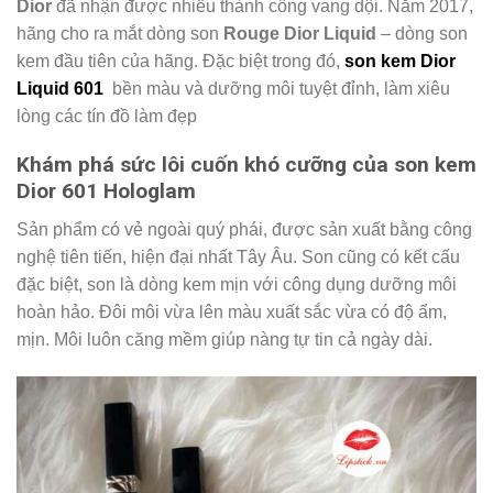
Dior
đã nhận được nhiều thành công vang dội. Năm 2017,
hãng cho ra mắt dòng son
Rouge Dior Liquid
– dòng son
kem đầu tiên của hãng. Đặc biệt trong đó,
son kem Dior
Liquid 601
bền màu và dưỡng môi tuyệt đỉnh, làm xiêu
lòng các tín đồ làm đẹp
Khám phá sức lôi cuốn khó cưỡng của son kem
Dior 601 Hologlam
Sản phẩm có vẻ ngoài quý phái, được sản xuất bằng công
nghệ tiên tiến, hiện đại nhất Tây Âu. Son cũng có kết cấu
đặc biệt, son là dòng kem mịn với công dụng dưỡng môi
hoàn hảo. Đôi môi vừa lên màu xuất sắc vừa có độ ẩm,
mịn. Môi luôn căng mềm giúp nàng tự tin cả ngày dài.