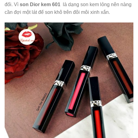
đối. Vì
son Dior kem 601
là dạng son kem lỏng nên nàng
cần đợi một lát để son khô trên đôi môi xinh xắn.