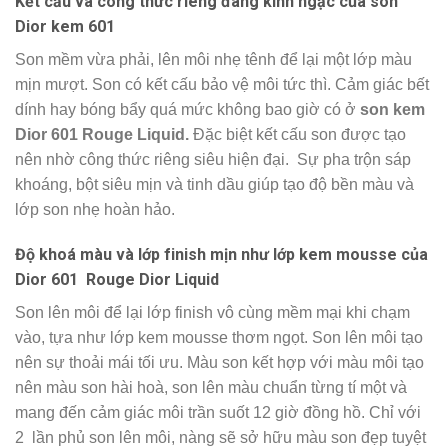
Kết cấu và công thức riêng đáng kinh ngạc của son
Dior kem 601
Son mềm vừa phải, lên môi nhẹ tênh để lại một lớp màu
mịn mượt. Son có kết cấu bảo vệ môi tức thì. Cảm giác bết
dính hay bóng bẩy quá mức không bao giờ có ở
son kem
Dior 601 Rouge Liquid.
Đặc biệt kết cấu son được tạo
nên nhờ công thức riêng siêu hiện đại. Sự pha trộn sáp
khoáng, bột siêu mịn và tinh dầu giúp tạo độ bền màu và
lớp son nhẹ hoàn hảo.
Độ khoá màu và lớp finish mịn như lớp kem mousse của
Dior 601 Rouge Dior Liquid
Son lên môi để lại lớp finish vô cùng mềm mại khi chạm
vào, tựa như lớp kem mousse thơm ngọt. Son lên môi tạo
nên sự thoải mái tối ưu. Màu son kết hợp với màu môi tạo
nên màu son hài hoà, son lên màu chuẩn từng tí một và
mang đến cảm giác môi trần suốt 12 giờ đồng hồ. Chỉ với
2 lần phủ son lên môi, nàng sẽ sở hữu màu son đẹp tuyệt