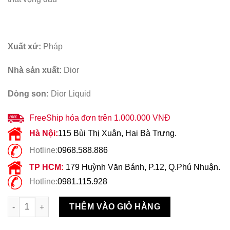
Xuất xứ:
Pháp
Nhà sản xuất:
Dior
Dòng son:
Dior Liquid
FreeShip hóa đơn trên 1.000.000 VNĐ
Hà Nội:
115 Bùi Thị Xuân, Hai Bà Trưng.
Hotline:
0968.588.886
TP HCM:
179 Huỳnh Văn Bánh, P.12, Q.Phú Nhuận.
Hotline:
0981.115.928
Son Kem Dior Liquid 601 Hologlam Tím Nude số lượng
THÊM VÀO GIỎ HÀNG