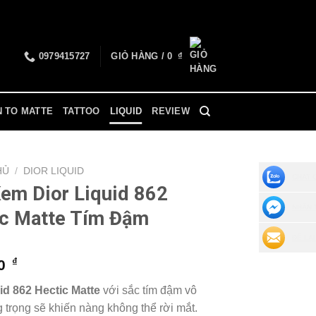
0979415727
GIỎ HÀNG /
0
₫
N TO MATTE
TATTOO
LIQUID
REVIEW
HỦ
/
DIOR LIQUID
CHAT 
em Dior Liquid 862
NHẮN 
ic Matte Tím Đậm
ĐỂ LẠI
₫
00
id 862 Hectic Matte
với sắc tím đậm vô
 trọng sẽ khiến nàng không thể rời mắt.