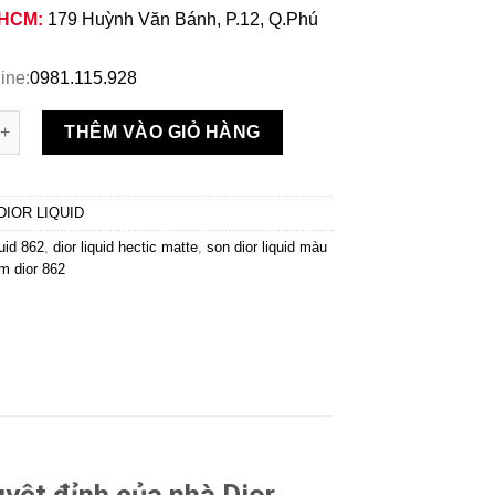
 HCM:
179 Huỳnh Văn Bánh, P.12, Q.Phú
ine:
0981.115.928
ior Liquid 862 Hectic Matte Tím Đậm số lượng
THÊM VÀO GIỎ HÀNG
DIOR LIQUID
quid 862
,
dior liquid hectic matte
,
son dior liquid màu
m dior 862
uyệt đỉnh của nhà Dior