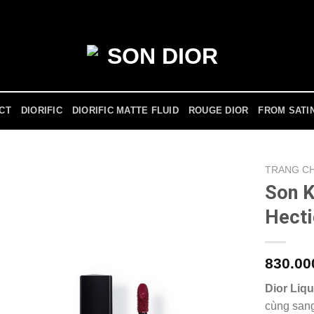
ICT
DIORIFIC
DIORIFIC MATTE FLUID
ROUGE DIOR
FROM SATI
TRANG C
Son K
Hect
830.0
Dior Liqu
cùng sang