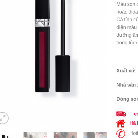
Màu son c
hoặc thoa
Cá tính c
diện màu 
dưỡng ẩm 
trong túi
Xuất xứ:
Nhà sản 
Dòng so
Fre
Hà 
Hotl