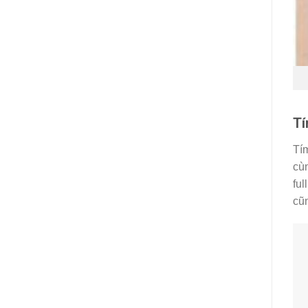
Tí
Tím
cùn
ful
cũn