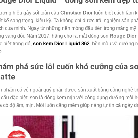
ương hiệu gây sốt toàn cầu
Christian Dior
luôn biết cách làm k
ết kế sang trọng, kiêu kỳ. Ta không chỉ được trải nghiệm sản p
ch của mình. Ngay từ những nền móng đầu tiên trong mảng mỹ
ng vang dội. Năm 2017, hãng cho ra mắt dòng son
Rouge Dior 
 biệt trong đó,
son kem Dior Liquid 862
bền màu và dưỡng môi
p
hám phá sức lôi cuốn khó cưỡng của so
atte
 phẩm có vẻ ngoài quý phái, được sản xuất bằng công nghệ tiê
 cấu đặc biệt, son là dòng kem mịn với công dụng dưỡng môi h
 có độ ẩm, mịn. Môi luôn căng mềm giúp nàng tự tin cả ngày dà