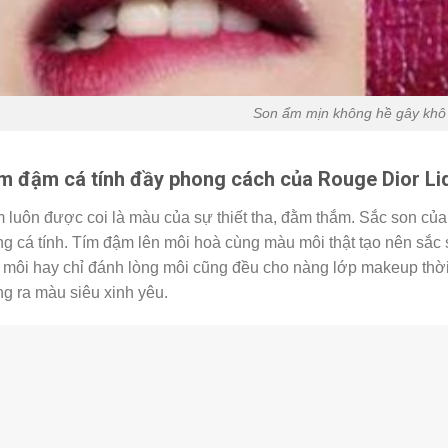
Son ẩm mịn không hề gây khô
m đậm cá tính đầy phong cách của Rouge Dior Li
 luôn được coi là màu của sự thiết tha, đằm thắm. Sắc son củ
g cá tính. Tím đậm lên môi hoà cùng màu môi thật tạo nên sắc
l môi hay chỉ đánh lòng môi cũng đều cho nàng lớp makeup thờ
g ra màu siêu xinh yêu.