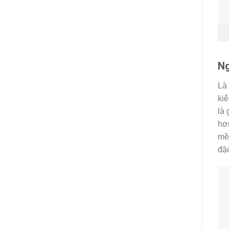
Ng
Là
kiê
là 
hơn
mề
đặc