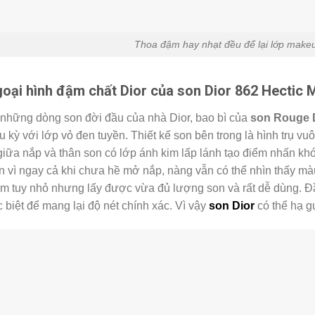
Thoa đậm hay nhạt đều để lại lớp makeu
oại hình đậm chất Dior của son Dior 862 Hectic 
 những dòng son đời đầu của nhà Dior, bao bì của
son Rouge D
u kỳ với lớp vỏ đen tuyền. Thiết kế son bên trong là hình trụ v
giữa nắp và thân son có lớp ánh kim lấp lánh tạo điểm nhấn kh
 vì ngay cả khi chưa hề mở nắp, nàng vẫn có thể nhìn thấy mà
m tuy nhỏ nhưng lấy được vừa đủ lượng son và rất dễ dùng. 
 biệt để mang lại độ nét chính xác. Vì vậy
son Dior
có thể hạ gụ