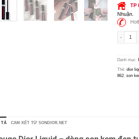
TP
Nhuận.
Hotl
Son Kem D
Danh mục:
Thẻ:
dior li
862
,
son ke
 TẢ
CAM KẾT TỪ SONDIOR.NET
ouge Dior Liquid – dòng son kem đẹp t