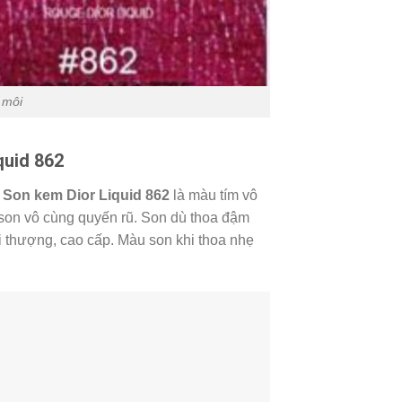
 môi
quid 862
a
Son kem Dior Liquid 862
là màu tím vô
 son vô cùng quyến rũ. Son dù thoa đậm
i thượng, cao cấp. Màu son khi thoa nhẹ