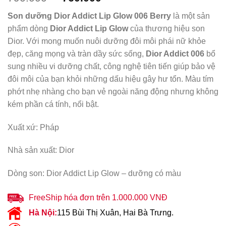
gốc
hiện
Son dưỡng Dior Addict Lip Glow 006 Berry
là một sản
là:
tại
phẩm dòng
Dior Addict Lip Glow
của thương hiệu son
790.000 ₫.
là:
Dior. Với mong muốn nuôi dưỡng đôi môi phái nữ khỏe
760.000 ₫.
đẹp, căng mọng và tràn dầy sức sống,
Dior Addict 006
bổ
sung nhiều vi dưỡng chất, công nghệ tiên tiến giúp bảo vệ
đôi môi của bạn khỏi những dấu hiệu gây hư tổn. Màu tím
phớt nhẹ nhàng cho bạn vẻ ngoài năng động nhưng không
kém phần cá tính, nổi bật.
Xuất xứ: Pháp
Nhà sản xuất: Dior
Dòng son: Dior Addict Lip Glow – dưỡng có màu
FreeShip hóa đơn trên 1.000.000 VNĐ
Hà Nội:
115 Bùi Thị Xuân, Hai Bà Trưng.