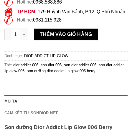
Hotline:
0968.588.886
TP HCM:
179 Huỳnh Văn Bánh, P.12, Q.Phú Nhuận.
Hotline:
0981.115.928
Son dưỡng Dior Addict Lip Grow Màu 006 Berry số lượng
THÊM VÀO GIỎ HÀNG
Danh mục:
DIOR ADDICT LIP GLOW
Thẻ:
dior addict 006
,
son dior 006
,
son dior addict 006
,
son dior addict
lip glow 006
,
son dưỡng dior addict lip glow 006 berry
MÔ TẢ
CAM KẾT TỪ SONDIOR.NET
Son dưỡng Dior Addict Lip Glow 006 Berry