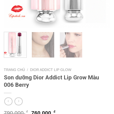
TRANG CHỦ
/
DIOR ADDICT LIP GLOW
Son dưỡng Dior Addict Lip Grow Màu
006 Berry
Giá
Giá
₫
₫
790.000
760.000